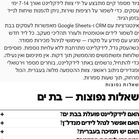
ניוד מספר קיים מתבצע על ידי צוות לידקליינט ואורך 7-14 ימי
עסקים. כדי לשמור על רציפות שירות, ניתן להפנות שיחות לנייד
בזמן הניוד.
אינטגרציות עם CRM ו-Google Sheets מאפשרות לעסקים בבת
ים לשמור לידים אוטומטית ולעורר תהליכי מעקב. כל ליד חדש
מגיע עם מידע על מקורו — שימושי לניהול מכירות מסודר.
כשהעסק גדל, לידקליינט מתרחבת ללא עלויות נוספות. מוסיפים
שלוחות ומשתמשים מהממשק תוך דקות. אין מינימום ואין נעילה.
כדי להתחיל, נרשמים באתר לידקליינט, בוחרים מספר וירטואלי
ומגדירים ניתוב ראשוני. צוות ההטמעה מלווה בעברית. הכול
מרחוק, תוך שעות ספורות.
שאלות נפוצות
שאלות נפוצות —
בת ים
האם לידקליינט פועלת בבת ים?
האם אפשר לנהל לידים מנדל"ן?
האם יש תמיכה בעברית?