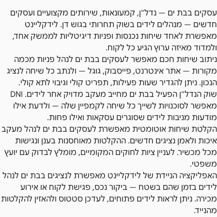
עסקים בבת ים — נדל"ן, קמעונאות, שירותים מקצועיים ועסקים
חדשים — מנהלים לידים בשוק תחרותי בגוש דן. לידקליינט
מאפשרת לאחד שיחות נכנסות ופניות דיגיטליות לממשק אחד,
ולמדוד מאיזה ערוץ הגיע כל לקוח.
ניתוב שיחות חכם מאפשר לעסקים בבת ים לנהל פניות מכמה
מקורות — אתר אינטרנט, פייסבוק, גוגל — ולנתב כל שיחה לנציג
הנכון. ניתן להגדיר שעות פעילות, תפריט קולי וגיבוי לתא קולי.
שוק הנדל"ן הפעיל בבת ים מחייב מעקב מדויק אחר לידים. DNI
מאפשר לסוכנויות לשייך כל שיחה לקמפיין שלה — ולדעת אילו
מודעות מניבות לידים שסוגרים עסקאות ואילו פחות.
הקלטת שיחות אוטומטית מאפשרת לעסקים בבת ים לנהל מעקב
איכות ולאמן נציגים חדשים. ההקלטות מאוחסנות בענן ונגישות
מכל מכשיר. לעניין ציות לחוקים המקומיים, מומלץ לבדוק עם יועץ
משפטי.
האפליקציה הניידת של לידקליינט מאפשרת לנציגים בבת ים לנהל
לידים בזמן שהם בשטח — ביקור נכס, פגישת לקוח או אירוע
מכירה. ניתן לראות לידים פתוחים, לעדכן סטטוס ולהאזין להקלטות
מהנייד.