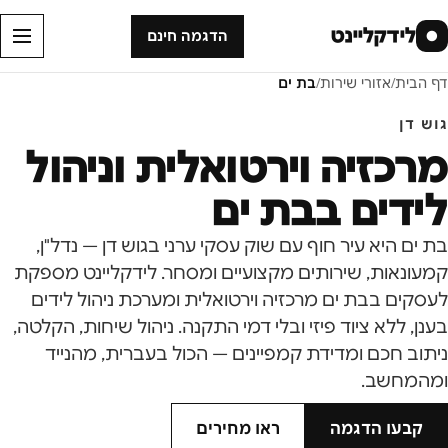
לידקליינט
●
הדגמה חינם
דף הבית
/
אזורי שירות
/
בת ים
גוש דן
מרכזיה וירטואלית וניהול
לידים ב
בת ים
בת ים היא עיר חוף עם שוק עסקי ערני בגוש דן — נדל"ן,
קמעונאות, שירותים מקצועיים ומסחר. לידקליינט מספקת
לעסקים בבת ים מרכזיה וירטואלית ומערכת ניהול לידים
בענן, ללא ציוד פיזי ובלי דמי התקנה. ניהול שיחות, הקלטה,
ניתוב חכם ומדידת קמפיינים — הכול בעברית, מהנייד
ומהמחשב.
קבעו הדגמה
ראו מחירים