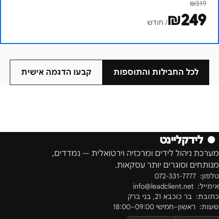
₪
319
₪
249
/ חודש
לכל החבילות והתוספות
קבעו הדגמה אישית
●
לידקליינט
מערכת ניהול לידים ומרכזיה וירטואלית — נמדדים,
מנותחים וסוגרים יותר עסקאות.
טלפון:
072-331-7777
אימייל:
info@leadclient.net
כתובת:
בר כוכבא 21
,
בני ברק
שעות:
ראשון–חמישי 09:00–18:00