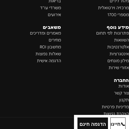
ניהול לידים
בריאות
מרכזיה וירטואלית
משרדי עו"ד
מספרי 1700
אירועים
מידע נוסף
משאבים
פתרונות לפי תחום
מאמרים ומדריכים
השוואות
מחירים
אלטרנטיבות
מחשבון ROI
אינטגרציות
שאלות נפוצות
מילון מונחים
הדגמה אישית
אזורי שירות
החברה
אודות
צור קשר
תקנון
מדיניות פרטיות
הצהרת נגישות
📞
חייגו
הדגמה חינם
©
2026
לידקליינט
. כל הזכויות שמורות.