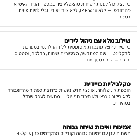
כל נציג יכול לענות לשיחות מהאפליקציה במכשיר הנייד האישי או
מהדפדפן — ללא IP Phone, ללא ציוד ייעודי, ובלי להיות פיזית
במשרד.
שילוב מלא עם ניהול לידים
כל שיחת VoIP מוצמדת אוטומטית לליד הרלוונטי במערכת
לידקליינט — שם המתקשר, היסטוריית שיחות, הקלטה, וסטטוס
עדכני — הכל במסך אחד.
סקלביליות מיידית
הוספת קו, שלוחה, או נציג חדש נעשית בלחיצת כפתור מהדשבורד
ללא ביקור טכנאי ולא חיכוך תפעולי — מתאים לעסק שגדל
במהירות.
אמינות ואיכות שיחה גבוהה
תשתית ענן עם זמינות גבוהה וקודקים מתקדמים כגון Opus ו-