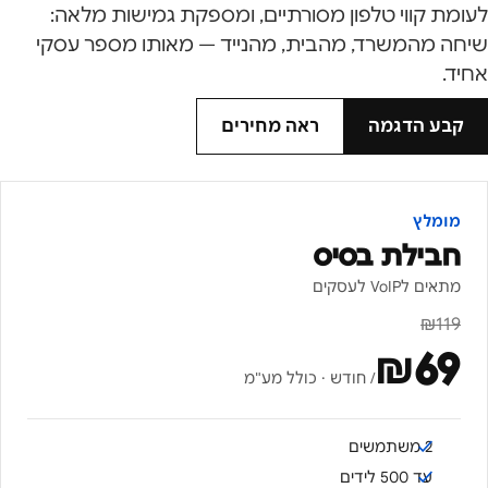
לעומת קווי טלפון מסורתיים, ומספקת גמישות מלאה:
שיחה מהמשרד, מהבית, מהנייד — מאותו מספר עסקי
אחיד.
קבע הדגמה
ראה מחירים
מומלץ
חבילת בסיס
מתאים לVoIP לעסקים
₪
119
₪
69
/ חודש · כולל מע"מ
2 משתמשים
עד 500 לידים