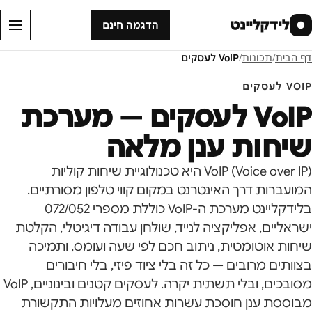
לידקליינט
●
הדגמה חינם
דף הבית
/
תכונות
/
VoIP לעסקים
VOIP לעסקים
VoIP לעסקים — מערכת
שיחות ענן מלאה
VoIP (Voice over IP) היא טכנולוגיית שיחות קוליות
המועברות דרך האינטרנט במקום קווי טלפון מסורתיים.
בלידקליינט מערכת ה-VoIP כוללת מספרי 072/052
ישראליים, אפליקציה לנייד, שולחן עבודה דיגיטלי, הקלטת
שיחות אוטומטית, ניתוב חכם לפי שעה ועומס, ותמיכה
בצוותים מרובים — כל זה בלי ציוד פיזי, בלי חיבורים
מסובכים, ובלי תשתית יקרה. לעסקים קטנים ובינוניים, VoIP
מבוססת ענן חוסכת עשרות אחוזים מעלויות התקשורת