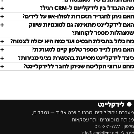
מה ההבדל בין לידקליינט ל-CRM רגיל?
האם ניתן להגדיר תזכורות לפולו-אפ על לידים?
האם לידקליינט מתאימה גם לסוכנויות שיווק
שמנהלות מספר לקוחות?
מה כלול בחבילת הבסיס ועד כמה היא יכולה לצמוח?
האם ניתן לנייד מספר טלפון קיים למערכת?
כיצד לידקליינט מסייעת בהכשרת נציגי מכירות?
מהם ערוצי הקליטה שניתן לחבר ללידקליינט?
●
לידקליינט
מערכת ניהול לידים ומרכזיה וירטואלית — נמדדים,
מנותחים וסוגרים יותר עסקאות.
טלפון:
072-331-7777
אימייל:
info@leadclient.net