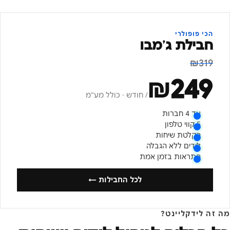
הכי פופולרי
חבילת ג׳מבו
₪
319
₪
249
/ חודש · כולל מע"מ
עד 4 חברות
5 קווי טלפון
הקלטת שיחות
לידים ללא הגבלה
התראות בזמן אמת
לכל החבילות ←
מה זה לידקליינט?