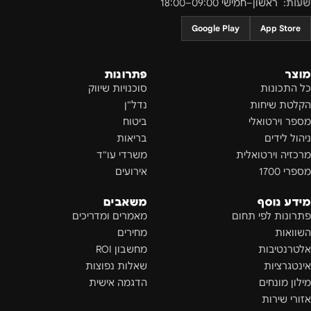
שעות:
ראשון–חמישי 09:00–18:00
Google Play
App Store
מוצר
פתרונות
כל התכונות
סוכנויות שיווק
הקלטת שיחות
נדל"ן
מספר וירטואלי
ביטוח
ניהול לידים
בריאות
מרכזיה וירטואלית
משרדי עו"ד
מספרי 1700
אירועים
מידע נוסף
משאבים
פתרונות לפי תחום
מאמרים ומדריכים
השוואות
מחירים
אלטרנטיבות
מחשבון ROI
אינטגרציות
שאלות נפוצות
מילון מונחים
הדגמה אישית
אזורי שירות