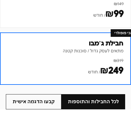
₪
149
₪
99
/ חודש
כי פופולרי
חבילת ג׳מבו
מתאים לעסק גדול / סוכנות קטנה
₪
319
₪
249
/ חודש
לכל החבילות והתוספות
קבעו הדגמה אישית