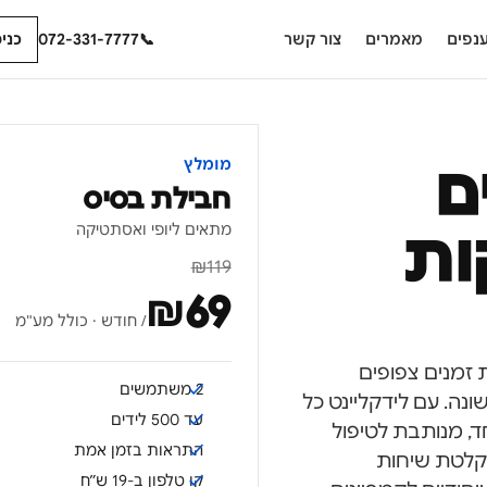
נפים
מאמרים
צור קשר
📞
072-331-7777
כני
ם
מומלץ
חבילת בסיס
מתאים ליופי ואסתטיקה
קות
₪
119
₪
69
/ חודש · כולל מע"מ
ת זמנים צפופים
2 משתמשים
נה. עם לידקליינט כל
עד 500 לידים
, מנותבת לטיפול
התראות בזמן אמת
לים. הקלטת שיחות
קו טלפון ב-19 ש״ח