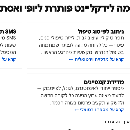
מה לידקליינט פותרת ל
יופי ואסת
ניתוב לפי סוג טיפול
SMS תזכורות פגישה
תפריט קולי: עיצוב גבות, לייזר, טיפולי פנים,
עיסוי — כל לקוחה מגיעה לנציגה שמתמחה
שעות לפ
בטיפול הנדרש. מקצועיות מהרגע הראשון.
המטפלת ו
קרא על
מרכזיה וירטואלית
←
קרא על
מ
מדידת קמפיינים
מספר ייחודי לאינסטגרם, לגוגל, לפייסבוק —
לדעת מאיזה ערוץ הגיעה כל לקוחה חדשה
ולהשקיע תקציב פרסום בצורה חכמה.
קרא על
מספר וירטואלי
←
איך זה עובד