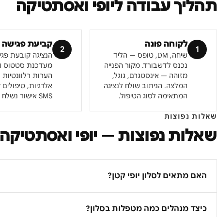
תהליך עבודה ל
יופי ואסתטיקה
לקוחה פונה
קביעת פגישה
2
1
שיחה, DM, טופס — הליד
הנציגה קובעת פגי
נכנס לדשבורד. מקור הפנייה
מעדכנת סטטוס ומ
מזוהה — אינסטגרם, גוגל,
הערות רלוונטיות —
המלצה. הניתוב שולח לנציגה
אלרגיות, טיפולים 
המתאימה לסוג הטיפול.
SMS אישור נשלח מיידית.
שאלות נפוצות
שאלות נפוצות —
יופי ואסתטיקה
האם מתאים לסלון יופי קטן?
כיצד מנהלים כמה מטפלות בסלון?