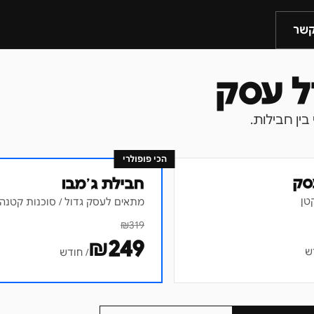
קשר
הכי פופולרי
סק
חבילת ג׳מבו
טן
מתאים לעסק גדול / סוכנות קטנה
₪
319
₪
249
ש
/ חודש