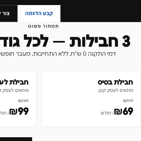
קבע הדגמה
צור 
תמחור פשוט
3 חבילות — לכל גודל עסק
דמי התקנה 0 ש"ח, ללא התחייבות, מעבר חופשי בין חבילות.
חבילת בסיס
חבילת לע
מתאים לעסק קטן
מתאים לעסק ק
₪
149
₪
119
₪
99
₪
69
/ חודש
/ חוד