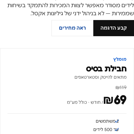
לידים מסודר מאפשר לצוות המכירות להתמקד בשיחות
שממירות — לא בניהול ידני של גיליונות אקסל.
קבע הדגמה
ראה מחירים
מומלץ
חבילת בסיס
מתאים להייטק וסטארטאפים
₪
119
₪
69
/ חודש · כולל מע"מ
2 משתמשים
עד 500 לידים