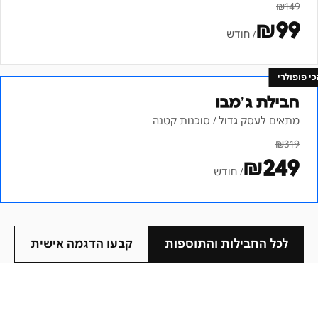
₪
149
₪
99
/ חודש
כי פופולרי
חבילת ג׳מבו
מתאים לעסק גדול / סוכנות קטנה
₪
319
₪
249
/ חודש
לכל החבילות והתוספות
קבעו הדגמה אישית