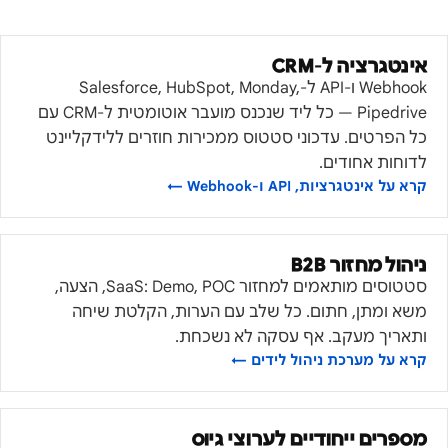
אינטגרציה ל-CRM
Webhook ו-API ל-Salesforce, HubSpot, Monday,
Pipedrive — כל ליד שנכנס מועבר אוטומטית ל-CRM עם
כל הפרטים. עדכוני סטטוס ממכירות חוזרים ללידקליינט
לדוחות אחודים.
קרא על
אינטגרציות, API ו-Webhook
←
ניהול מחזור B2B
סטטוסים מותאמים למחזור SaaS: Demo, POC, הצעה,
משא ומתן, חתום. כל שלב עם הערות, הקלטת שיחה
ותאריך מעקב. אף עסקה לא נשכחת.
קרא על
מערכת ניהול לידים
←
מספרים ייחודיים לערוצי גיוס