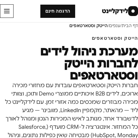
לידקליינט
●
הדגמה חינם
דף הבית
/
ענפים
/
הייטק וסטארטאפים
הייטק וסטארטאפים
מערכת ניהול לידים
לחברות הייטק
וסטארטאפים
חברות הייטק וסטארטאפים עובדות עם מחזורי מכירה
ארוכים, לידים B2B איכותיים ממוצרי Demo ותוכן, וצוותי
מכירה מבוזרים שמכסים כמה אזורי זמן. עם לידקליינט כל
ליד — מהאתר, מקמפיין LinkedIn, מוובינר — מגיע
לדשבורד אחד, מנותב לאיש המכירות הנכון ומנוהל לאורך
כל המחזור. אינטגרציה ל-CRM מועדף (Salesforce,
HubSpot, Monday) מבטיחה שאין כפילות נתונים, וניהול