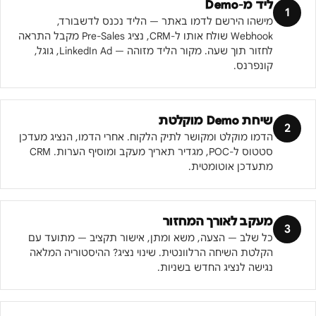
ליד מ-Demo
1
מישהו הירשם לדמו באתר — הליד נכנס לדשבורד,
Webhook שולח אותו ל-CRM, נציג Pre-Sales מקבל התראה
לחזור תוך שעה. מקור הליד מזוהה — LinkedIn Ad, גוגל,
קונפרנס.
שיחת Demo מוקלטת
2
הדמו מוקלט ומקושר לתיק הלקוח. אחרי הדמו, הנציג מעדכן
סטטוס ל-POC, מגדיר תאריך מעקב ומוסיף הערות. CRM
מתעדכן אוטומטית.
מעקב לאורך המחזור
3
כל שלב — הצעה, משא ומתן, אישור תקציב — מתועד עם
הקלטת השיחה הרלוונטית. שינוי נציג? ההיסטוריה המלאה
נגישה לנציג החדש בשניות.