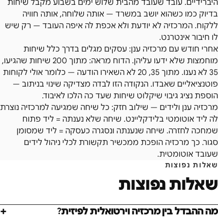
היברידיים. עובד שעובד מהבית שלוש ימים בשבוע מקבל שיחות
בדיוק כמו כשהוא יושב במשרד — אותה שלוחה, אותה חוויה
ללקוח. המרכזיה לא יודעת ולא אכפת לה איפה העובד — רק שיש
לו חיבור אינטרנט.
אחרי חודש עם מרכזיה ענן: עסקים מגלים בדרך כלל שיחות
מוחמצות שלא ידעו עליהן. הדוח מראה: מתוך 200 שיחות שהגיעו,
35 לא נענו. מתוך 35, 20 לא השאירו הודעה — כלומר אולי לקוחות
פוטנציאליים שאבדו. הנקודה הזו לבדה מצדיקה שינוי בניתוב —
הוספת נציג גיבוי שיקלוט שיחות שעד כה הלכו לאיבוד.
מרכזיה ענן ולידים — שילוב חזק: כל שיחה שמגיעה למרכזיה נוצרת
לה ליד אוטומטי בלידקליינט. שיחה שלא נענתה = ליד פתוח
שמחכה לחזרה. שיחה שנענתה ונסגרה כעסקה = ליד שמסומן
סגור. כך מרכזיה הופכת ממכשיר תקשורת לכלי ניהול לידים
שעובד אוטומטית.
שאלות נפוצות
שאלות נפוצות
מה ההבדל בין מרכזיה וירטואלית לפיזית?