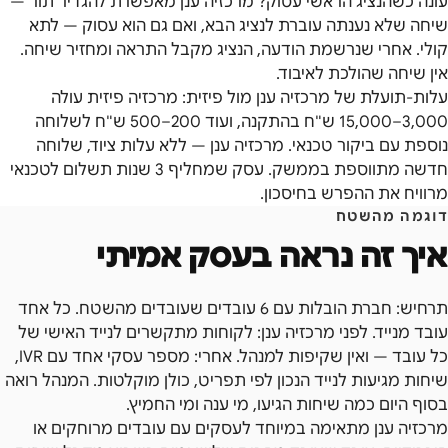
עונה כשהנציג הראשי עסוק? מרכזיה ענן מאפשרת להגדיר תור —
שיחה שלא נענתה עוברת לנציג הבא, ואם גם הוא עסוק — לתא
קולי. אחרי שנרשמת הודעה, הנציג מקבל התראה ומחזיר שיחה.
אין שיחה שהולכת לאיבוד.
עלות-תועלת של מרכזיה ענן מול פיזית: מרכזיה פיזית עולה
3,000–15,000 ש"ח בהתקנה, ועוד 200–500 ש"ח לשלוחה
נוספת עם ביקור טכנאי. מרכזיה ענן — ללא עלות ציוד, שלוחה
חדשה מתווספת בממשק. עסק שמחליף 3 שנות תשלום לטכנאי
מרוויח את ההפרש בחיסכון.
דוגמה מהשטח
איך זה נראה בעסק אמיתי
תרחיש: חברת הובלות עם 6 עובדים שעובדים מהשטח. כל אחד
עובד מנייד. לפני מרכזיה ענן: לקוחות מתקשרים לנייד האישי של
כל עובד — ואין שקיפות למנהל. אחרי: מספר עסקי אחד עם IVR,
שיחות מגיעות לנייד הנכון לפי תפריט, כולן מוקלטות. המנהל רואה
בסוף היום כמה שיחות הגיעו, מי ענה ומי החמיץ.
מרכזיה ענן מתאימה במיוחד לעסקים עם עובדים מרוחקים או