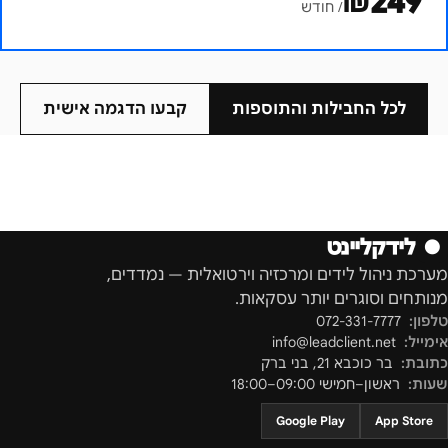
₪
249
/ חודש
לכל החבילות והתוספות
קבעו הדגמה אישית
●
לידקליינט
מערכת ניהול לידים ומרכזיה וירטואלית — נמדדים,
מנותחים וסוגרים יותר עסקאות.
טלפון:
072-331-7777
אימייל:
info@leadclient.net
כתובת:
בר כוכבא 21
,
בני ברק
שעות:
ראשון–חמישי 09:00–18:00
Google Play
App Store