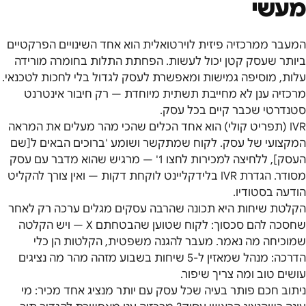
מעשי
המעבר ממרכזיה פיזית לוירטואלית הוא אחד השינויים הפרקטיים
ביותר שעסק קטן יכול לעשות. הפחתת התלות בחומרה מורידה
עלות, מוסיפה גמישות ומאפשרת לעסק לגדול בלי לחכות לטכנאי.
מרכזיה ענן לא מחייבת תשתית מיוחדת — רק חיבור אינטרנט
סטנדרטי שכבר קיים בכל עסק.
IVR (תפריט קולי) הוא אחד הכלים שהכי מהר מעלים את המראה
המקצועי של עסק. לקוח שמתקשר ושומע 'ברוכים הבאים ל[שם
העסק], ללחיצה למכירות לחצו 1' — מרגיש שהוא מדבר עם עסק
מסודר. הגדרת IVR בלידקליינט לוקחת דקות — ואין צורך להקליט
הודעה בסטודיו.
הקלטת שיחות היא תכונה שהרבה עסקים מגלים ערכה רק לאחר
שחסכה להם סכסוך: לקוח שטוען שהבטחתם X — ויש הקלטה
שמוכיחה מה נאמר. מעבר להגנה משפטית, הקלטות הן כלי
הדרכה: מנהל שמאזין ל-5 שיחות בשבוע מזהה מהר מה נציגים
עושים טוב ומה צריך שיפור.
ניתוב חכם פותר בעיה שכל עסק עם יותר מנציג אחד מכיר: מי