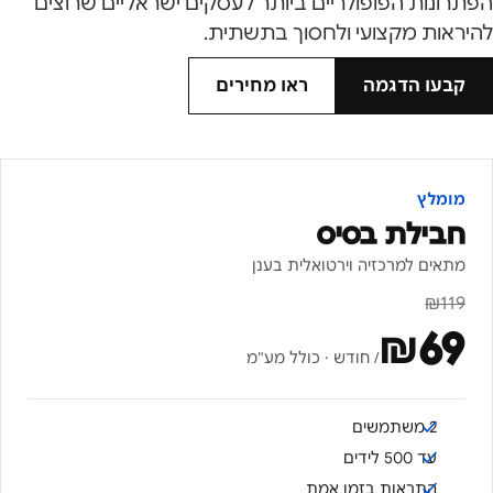
הפתרונות הפופולריים ביותר לעסקים ישראליים שרוצים
להיראות מקצועי ולחסוך בתשתית.
קבעו הדגמה
ראו מחירים
מומלץ
חבילת בסיס
מתאים למרכזיה וירטואלית בענן
₪
119
₪
69
/ חודש · כולל מע"מ
2 משתמשים
עד 500 לידים
התראות בזמן אמת