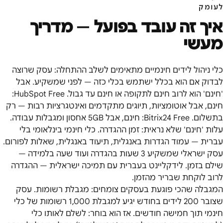
לעומק
איך זה עובד בפועל — מדריך
מעשי
כלי ניהול לידים חינמיים מתאימים לשלב ההתחלה: עסק שרוצה
לבדוק אם הוא בכלל ישתמש בכלי כזה — לפני שמשקיע. אבל
'חינם' הוא לרוב חינם לתקופה או חינם עד גבול. HubSpot Free:
חינם, אבל אוטומציות, תיוגים מתקדמים ואינטגרציות רבות — רק
בתשלום. Bitrix24 Free: חינם, אבל 5GB אחסון ומגבלות עבודה.
עלות 'חינם' שלא נראית: זמן ההגדרה. כלי חינמי בינלאומי בלי
עברית — עמוד הגדרות באנגלית, תיעוד באנגלית, שאלות לפורום.
עסק ישראלי שמשקיע 3 שעות בהגדרה ועוד שעה בלמידה —
שילם בזמן. לידקליינט בעברית עם תמיכה ישראלית — ההגדרה
לרוב לוקחת שבריר מהזמן.
המגבלה שהכי פוגעת בעסקים צומחים: מגבלת רשומות. עסק
שצובר 200 לידים בחודש יגיע למגבלת 1,000 רשומות של כלי
חינמי תוך חמישה חודשים. אז הוא בוחר: לשלם לאותו כלי