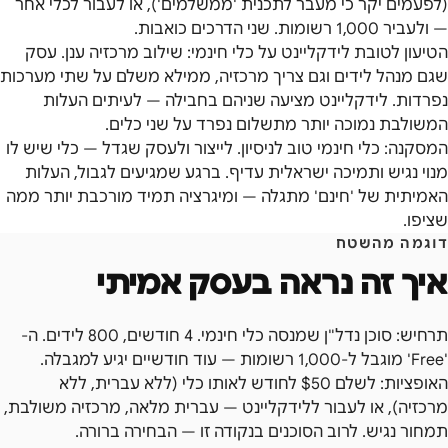
(לפעמים יקר כי מעבר לתכנית 'ממשלמים'), או לעבור לכלי אחר
— ולעביר 1,000 רשומות. שני הדרכים כואבות.
הטיעון לטובת לידקליינט על כלי חינמי: שילוב מרכזיה ענן. עסק
שגם מנהל לידים וגם צריך מרכזיה, ממילא משלם על שתי מערכות
נפרדות. לידקליינט מציעה שניהם בחבילה — לעיתים העלות
המשולבת נמוכה יותר מתשלום נפרד על שני כלים.
המסקנה: כלי חינמי טוב לניסיון. לייצור ולעסק שגדל — כלי שיש לו
מנוי נגיש ותמיכה ישראלית עדיף. ברגע שמגיעים לגבול, העלות
האמיתית של 'חינם' מתגלה — ומיגרציה תמיד מורכבת יותר ממה
שציפו.
דוגמה מהשטח
איך זה נראה בעסק אמיתי
תרחיש: סוכן נדל"ן שמנסה כלי חינמי. 4 חודשים, 800 לידים. ה-
'Free' מוגבל ל-1,000 רשומות — עוד חודשיים יגיע למגבלה.
האופציות: לשלם $50 לחודש לאותו כלי (ללא עברית, ללא
מרכזיה), או לעבור ללידקליינט — עברית מלאה, מרכזיה משולבת,
תמחור נגיש. לרוב הסוכנים בנקודה זו — הבחירה ברורה.