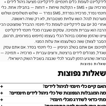
לידקליינט לעומת כלים חינמיים: לידקליינט מציעה ניהול לידים +
מרכזיה ענן + SMS + הקלטת שיחות + דוחות — בחבילה אחת. כלי
חינמי נפרד, מרכזיה נפרדת, SMS נפרד — שלוש תשלומים ושלוש
מערכות לנהל. השוו עלויות מצטברות, לא רק שורה ראשונה.
אחרי 30 יום עם לידקליינט לעומת כלי חינמי: ההבדל שמצוטט הכי
הרבה הוא עברית ותמיכה. עסקים שעברו מכלי חינמי לידקליינט
ציינו שהזמן שחסכו בניהול הכלי בעצמו (חיפוש בפורומים, תרגום,
הסבר לצוות) שווה כשלעצמו את עלות המנוי.
לסיכום: אם אתם בשלב הניסיון — כלי חינמי בסדר. אם אתם עסק
שגדל, מנהלים לידים ברצינות, ורוצים עברית + מרכזיה + תמיכה —
כנראה שהגיע הזמן לעבור לכלי שנבנה בשביל השוק הישראלי.
שאלות נפוצות
שאלות נפוצות
האם קיים כלי חינמי לניהול לידים?
מה המגבלות הנפוצות של כלי ניהול לידים חינמיים?
מתי כדאי לשדרג מכלי חינמי?