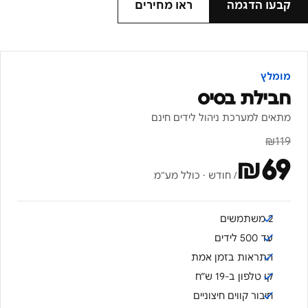
קבעו הדגמה
ראו מחירים
מומלץ
חבילת בסיס
מתאים למערכת ניהול לידים חינם
₪
119
₪
69
/ חודש · כולל מע"מ
2 משתמשים
עד 500 לידים
התראות בזמן אמת
קו טלפון ב-19 ש״ח
חיבור קווים חיצוניים