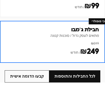
₪
99
/ חודש
כי פופולרי
חבילת ג׳מבו
מתאים לעסק גדול / סוכנות קטנה
₪
319
₪
249
/ חודש
לכל החבילות והתוספות
קבעו הדגמה אישית