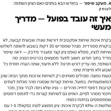
4
.
מעקב שיפור
—
בחודש הבא בוחנים האם הציון השתפר.
לעומק
איך זה עובד בפועל — מדריך
מעשי
בקרת איכות שיחות אפקטיבית דורשת שגרה שבועית קבועה, לא
ביקורת ספורדית. מנהל שמפריש 30 דקות בשבוע להאזנה לשלוש
שיחות לנציג, ממלא טופס ציון קצר ומעביר פידבק — יראה שיפור
מדיד בתוך חודש. חשוב לתעד ממצאים בכרטיס הנציג: מה
השתפר, מה עדיין דורש תרגול. ללא תיעוד, אותה הערה חוזרת כל
שבוע ולא מייצרת שינוי.
טעות נפוצה: מנהלים מאזינים רק לשיחות ארוכות מתוך הנחה שהן
המשמעותיות. בפועל, שיחות קצרות שנסגרו מהר מגלות לעתים
קרובות דפוסי דחייה מהירים — נציג שלא ניסה לברר צורך, מכר
חינמי ממהר לסיים. האזינו גם לשיחות קצרות כדי לתפוס דפוסים
שמפספסים בניתוח כמותי.
שלושת ה-KPIs לבקרת איכות: ציון ממוצע לנציג (סקאלה 1-5 עם