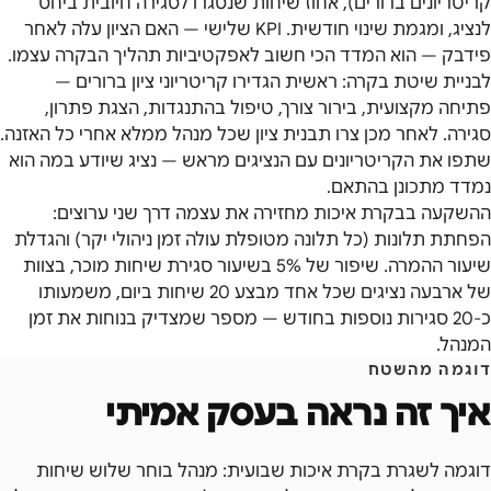
קריטריונים ברורים), אחוז שיחות שנסגרו לסגירה חיובית ביחס
לנציג, ומגמת שינוי חודשית. KPI שלישי — האם הציון עלה לאחר
פידבק — הוא המדד הכי חשוב לאפקטיביות תהליך הבקרה עצמו.
לבניית שיטת בקרה: ראשית הגדירו קריטריוני ציון ברורים —
פתיחה מקצועית, בירור צורך, טיפול בהתנגדות, הצגת פתרון,
סגירה. לאחר מכן צרו תבנית ציון שכל מנהל ממלא אחרי כל האזנה.
שתפו את הקריטריונים עם הנציגים מראש — נציג שיודע במה הוא
נמדד מתכונן בהתאם.
ההשקעה בבקרת איכות מחזירה את עצמה דרך שני ערוצים:
הפחתת תלונות (כל תלונה מטופלת עולה זמן ניהולי יקר) והגדלת
שיעור ההמרה. שיפור של 5% בשיעור סגירת שיחות מוכר, בצוות
של ארבעה נציגים שכל אחד מבצע 20 שיחות ביום, משמעותו
כ-20 סגירות נוספות בחודש — מספר שמצדיק בנוחות את זמן
המנהל.
דוגמה מהשטח
איך זה נראה בעסק אמיתי
דוגמה לשגרת בקרת איכות שבועית: מנהל בוחר שלוש שיחות