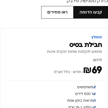
כחלק מפגישת פידבק.
קבעו הדגמה
ראו מחירים
מומלץ
חבילת בסיס
מתאים להקלטת שיחות לבקרת איכות
₪
119
₪
69
/ חודש · כולל מע"מ
2 משתמשים
עד 500 לידים
התראות בזמן אמת
קו טלפון ב-19 ש״ח