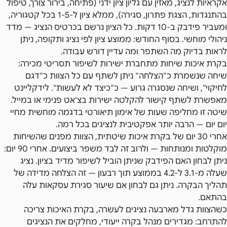
אקראיות לנציג, מאזין עם גליון ציון ידני (פתיחה, בירור צורך, טיפול
בהתנגדות, הצגת פתרון, סגירה), ממלא ציון ל-1-5 בכל קטגוריה,
ומעביר פידבק ב-10 דקות. כל הציון נרשם בכרטיס הנציג — מדד
ניהולי מוחשי. בסוף החודש: ממוצע ציון לפי נציג ותקופה, ניתן
לראות בדיוק מה השתפר ומה עדיין דורש עבודה.
בקרת איכות שיחות מתחברת ישירות לשיפור תסריטי מכירה:
שיחה שנשמרת כ"הצלחה" ניתן לשתף עם כל הצוות כ"דגם
לחיקוי", ושיחה שנסגרה גרוע — כ"כיצד לא לעשות". לידקליינט
מאפשרת לשתף קישור להקלטה ישירות בצ'אט פנימי או במייל.
שיטה זו מחליפה שעות של אימון תיאורטי בדגמה מוחשית מחיי
יום יום — הרבה יותר אפקטיבית לנציגים בכל רמה.
אחרי 30 יום של בקרת איכות שיטתית, הצוות מפנים שהשיחות
מוקלטות ומנותחות — ולרוב זה לבד משפר ביצועים. אחרי 90 יום:
ניתן לבחון האם הפידבק שניתן הוביל לשיפור מדיד בציון. נציג
שעלה מ-3.1 ל-4.2 בממוצע תוך רבעון — זה הצלחה מדידה של
תהליך הבקרה. ניתן גם לבחון אם שיעור סגירת עסקאות עלה
בהתאם.
כשהצוות גדל מארבעה נציגים לעשרה, בקרת האיכות צריכה
להתרחב: מגדירים מנהל בקרה ייעודי, מחלקים את הנציגים