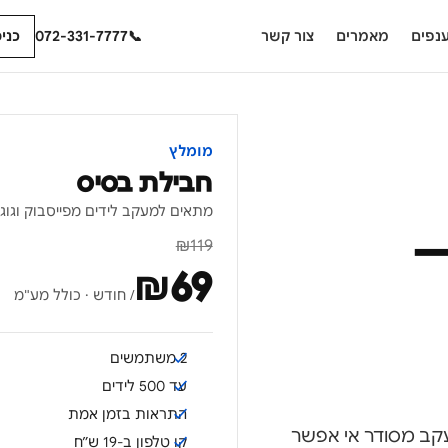
נפים
מאמרים
צור קשר
📞
072-331-7777
כני
מומלץ
חבילת בסיס
מתאים למעקב לידים מפייסבוק וגוג
—
₪
119
₪
69
/ חודש · כולל מע"מ
2 משתמשים
עד 500 לידים
התראות בזמן אמת
עקב מסודר אי אפשר
קו טלפון ב-19 ש״ח