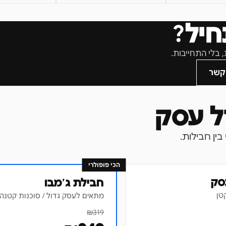
חיל?
קשר
הכי פופולרי
סק
חבילת ג׳מבו
טן
מתאים לעסק גדול / סוכנות קטנה
₪
319