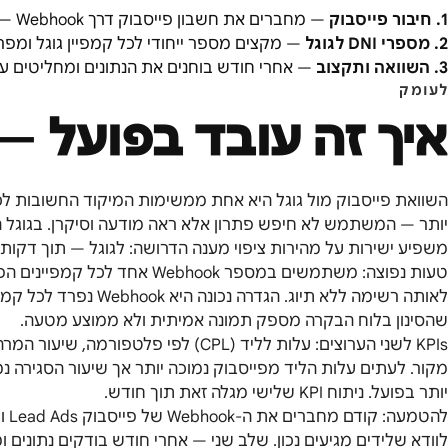
1
.
חיבור פייסבוק
—
מחברים את חשבון פייסבוק דרך Webhook — לידים חדשים מגיעים מיידית.
2
.
מספרי DNI לגוגל
—
מקצים מספר ייחודי לכל קמפיין גוגל ומפ
3
.
השוואה ותקצוב
—
אחרי חודש בוחנים את הנתונים ומחליטים ע
לעומק
איך זה עובד בפועל —
השוואת פייסבוק מול גוגל היא אחת ממשימות המיקוד החשובות לכ
יותר — המשתמש לא חיפש פתרון אלא ראה מודעה וסיקרן. בגוגל הל
משפיע ישירות על מהירות ציפוי מענה הדרושה: לגוגל — תוך דקות;
טעות נפוצה: משתמשים במספר ebhook
לאותה רשימה ללא תיוג. הגד
שהסינון בלוח הבקרה מספק תמונה אמיתית ולא ממוצע מטעה.
מקור. לעתים עלות הליד מפייסבוק נמוכה יותר אך שיעור הסגירה 
יותר בפועל. ניתוח KPI שלישי מגלה זאת תוך חודש.
להט
לוודא שלידים מגיעים נכון. שלב שני — אחרי חודש בודקים נתונים 