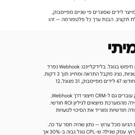
 מייצר לידים שסוגרים פי שניים מפייסבוק,
א הגדלת תקציב. הבנת ערך כל פלטפורמה — זהו
יתי
תרחיש בפועל: חברה שמריצה קמפיין Lead Ads בפייסבוק וקמפיין חיפוש בגוגל. בלידקליינט: Webhook נפרד
לפייסבוק ומספר DNI לגוגל. ליד שממלא טופס פייסבוק מגיע תוך שניות, נציג מקבל התראה ומחייג תוך 3 דקות.
ליד מגוגל מגיע כשיחה נכנסת, מוקלטת ומשויכת לקמפיין. בסוף החודש: 47 לידים מפייסבוק, 31 מגוגל, 12
לידקליינט משתלבת בקלות עם מערך שיווקי רחב: לידים מפייסבוק עוברים גם ל-CRM חיצוני דרך Webhook,
מספרי גוגל DNI מחוברים ל-GA4 דרך אירועי JavaScript, ונתוני סגירה מהמערכת מיוצאים לגיליון ROI חודשי.
ה חודשיות ומוריד את הסיכוי לטעויות
ונה כמה שיחות הגיעו מכל ערוץ — נתון שהיה חסר עד כה.
תוך 90 יום: ניתן להשוות גם שיעורי סגירה ולחשב CPL אמיתי לכל ערוץ. עסק שגילה ש-CPL גוגל גבוה ב-30% אך