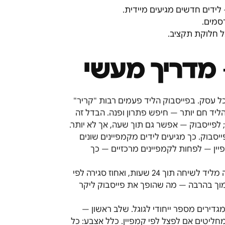
רסמים.
ל חלוקת תקציב.
 מדריך מעשי
ל עסק. בפייסבוק הליד פעמים רבות "קריר"
יד חם יותר — חיפש פתרון ופנה. הבדל זה
 לפייסבוק — אפשר גם תוך שעה, אך לא יותר.
W אחד לכל קמפיינים הפייסבוק. כך מגיעים לידים מקמפיינים שונים
רה נכונה היא Webhook נפרד לכל קמפיין — לפחות לקמפיינים מרכזיים — כך
KPIs לשני הערוצים: עלות לליד (CPL) לפי פלטפורמה, שיעור המרה מליד לשיחה תוך 24 שעות, ואחוז סגירה לפי
נמוך בהרבה — מה שהופך את פייסבוק ליקר
מעה: קודם מחברים את ה-Webhook של פייסבוק Lead Ads ומגדירים מספר ייחודי לגוגל. שלב ראשון —
ומחליטים אם לפצל לפי קמפיין. כלל אצבע: כל