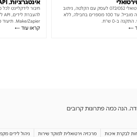
ירטואלי
אינטגרציות, API ו-Webhook
מספר וירטואלי 072/052 לעסק עם הקלטה, ניתוב
חכם וגישה מובייל. עד 100 מספרים בחבילה, ללא
להעב
התקנה ב-0 ש"ח.
Make/Zapier. תיעוד מלא בעברית.
ד ←
קראו עוד ←
דה. הנה כמה פתרונות קרובים
ות לבקרת איכות
מרכזיה וירטואלית למוקד שירות
ניהול לידים מקמפי