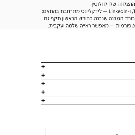
כשתקציב הפרסום גדל ומוסיפים ערוצים כמו TikTok Ads, YouTube, ו-LinkedIn — לידקליינט מתרחבת בהתאם:
 ייחודי או מספר DNI, ומתווסף לדשבורד. המבנה שנבנה בחודש הראשון תקף גם
פלטפורמות — מאפשר ראייה שלמה ועקבית.