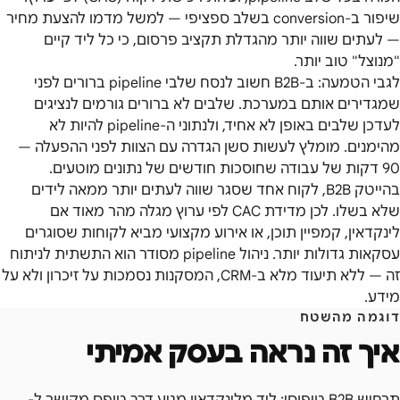
שיפור ב-conversion בשלב ספציפי — למשל מדמו להצעת מחיר
— לעתים שווה יותר מהגדלת תקציב פרסום, כי כל ליד קיים
"מנוצל" טוב יותר.
לגבי הטמעה: ב-B2B חשוב לנסח שלבי pipeline ברורים לפני
שמגדירים אותם במערכת. שלבים לא ברורים גורמים לנציגים
לעדכן שלבים באופן לא אחיד, ולנתוני ה-pipeline להיות לא
מהימנים. מומלץ לעשות סשן הגדרה עם הצוות לפני ההפעלה —
90 דקות של עבודה שחוסכות חודשים של נתונים מוטעים.
בהייטק B2B, לקוח אחד שסגר שווה לעתים יותר ממאה לידים
שלא בשלו. לכן מדידת CAC לפי ערוץ מגלה מהר מאוד אם
לינקדאין, קמפיין תוכן, או אירוע מקצועי מביא לקוחות שסוגרים
עסקאות גדולות יותר. ניהול pipeline מסודר הוא התשתית לניתוח
זה — ללא תיעוד מלא ב-CRM, המסקנות נסמכות על זיכרון ולא על
מידע.
דוגמה מהשטח
איך זה נראה בעסק אמיתי