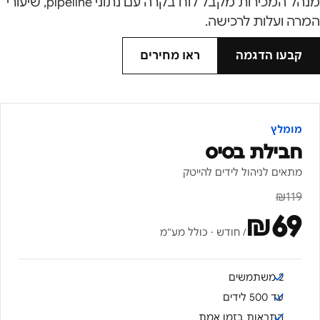
מנהל המכירות מקבל לוח בקרה עם נתוני pipeline, שיעורי
המרה ועלות לרכישה.
קבעו הדגמה
ראו מחירים
מומלץ
חבילת בסיס
מתאים לניהול לידים להייטק
₪
119
₪
69
/ חודש · כולל מע"מ
2 משתמשים
עד 500 לידים
התראות בזמן אמת