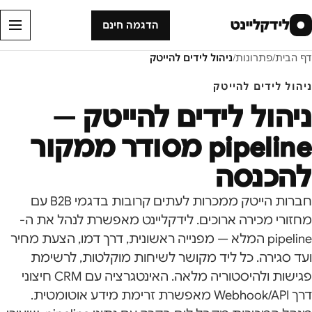
לידקליינט
●
הדגמה חינם
דף הבית
/
פתרונות
/
ניהול לידים להייטק
ניהול לידים להייטק
ניהול לידים להייטק —
pipeline מסודר ממקור
להכנסה
חברות הייטק ממכרות לעתים קרובות בדגמי B2B עם
מחזורי מכירה ארוכים. לידקליינט מאפשרת לנהל את ה-
pipeline המלא — מפנייה ראשונית, דרך דמו, הצעת מחיר
ועד סגירה. כל ליד מקושר לשיחות מוקלטות, לרשימת
פגישות ולהיסטוריה מלאה. האינטגרציה עם CRM חיצוני
דרך Webhook/API מאפשרת זרימת מידע אוטומטית.