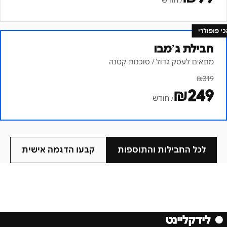
/ חודש
כי פופולרי
חבילת ג׳מבו
מתאים לעסק גדול / סוכנות קטנה
₪
319
₪
249
/ חודש
לכל החבילות והתוספות
קבעו הדגמה אישית
●
לידקליינט