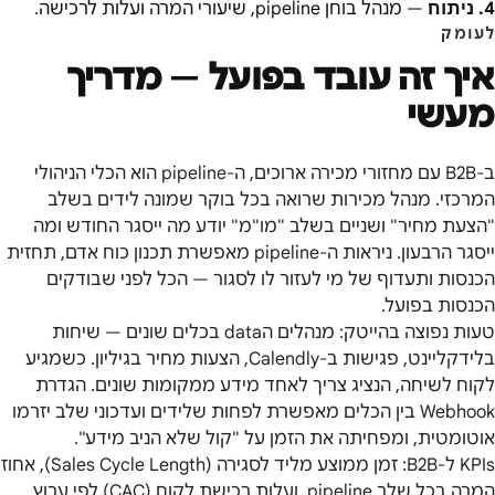
4
.
ניתוח
—
מנהל בוחן pipeline, שיעורי המרה ועלות לרכישה.
לעומק
איך זה עובד בפועל — מדריך
מעשי
ב-B2B עם מחזורי מכירה ארוכים, ה-pipeline הוא הכלי הניהולי
המרכזי. מנהל מכירות שרואה בכל בוקר שמונה לידים בשלב
"הצעת מחיר" ושניים בשלב "מו"מ" יודע מה ייסגר החודש ומה
ייסגר הרבעון. ניראות ה-pipeline מאפשרת תכנון כוח אדם, תחזית
הכנסות ותעדוף של מי לעזור לו לסגור — הכל לפני שבודקים
הכנסות בפועל.
טעות נפוצה בהייטק: מנהלים הdata בכלים שונים — שיחות
בלידקליינט, פגישות ב-Calendly, הצעות מחיר בגיליון. כשמגיע
לקוח לשיחה, הנציג צריך לאחד מידע ממקומות שונים. הגדרת
Webhook בין הכלים מאפשרת לפחות שלידים ועדכוני שלב יזרמו
אוטומטית, ומפחיתה את הזמן על "קול שלא הניב מידע".
KPIs ל-B2B: זמן ממוצע מליד לסגירה (Sales Cycle Length), אחוז
המרה בכל שלב pipeline, ועלות רכישת לקוח (CAC) לפי ערוץ.