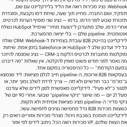
תרחיש B2B טיפוסי: ליד מלינקדאין מגיע דרך טופס מקושר ל-
Webhook. נציג מכירות רואה את הליד בלידקליינט עם שם,
תפקיד, ושם החברה. מחייג תוך שעה, שיחת דמו נקבעת, ומוגדרת
תזכורת שבוע לפני הדמו. בדמו — נציג שני מוסיף הערות לכרטיס.
אחרי הדמו, שלב מתעדכן ל"הצעת מחיר" ואימייל HubSpot נשלח
אוטומטית. pipeline שלם — בלי יציאה מהמערכת.
לידקליינט בהייטק B2B עובדת בצמידות ל-CRM: Webhook שולח
כל ליד ועדכון שלב ל-HubSpot או Salesforce בזמן אמת. שיחות
מוקלטות מחוברות לכרטיס הלקוח ב-CRM — נציג שמנסה להיזכר
מה נאמר לפני חודש פשוט מאזין להקלטה. אין שאלות "מה דיברנו
בפעם הקודמת" — כל ההיסטוריה במקום אחד.
בעסקאות B2B ארוכות, ה-pipeline חייב לגלם מציאות: ליד שנמצא
ב"מו"מ" כבר חודשיים ולא זזה — צריך לרדת לשלב נמוך יותר, או
לסגור כ"לא פעיל". לידקליינט מאפשרת לסנן לידים שלא עודכנו
מעל 21 יום — מה שיוצר "ניקוי pipeline" שבועי. אחרי 90 יום של
ניקוי סדיר: ה-pipeline מציג מציאות אמיתית ולא תקוות.
כשצוות מכירות B2B גדל מחמישה נציגים לחמישה עשר,
לידקליינט תומכת בשכבת ניהול: מנהלי מכירות אזוריים רואים רק
את הצוות שלהם, VP מכירות רואה הכל. ניתוב לידים לפי אזור