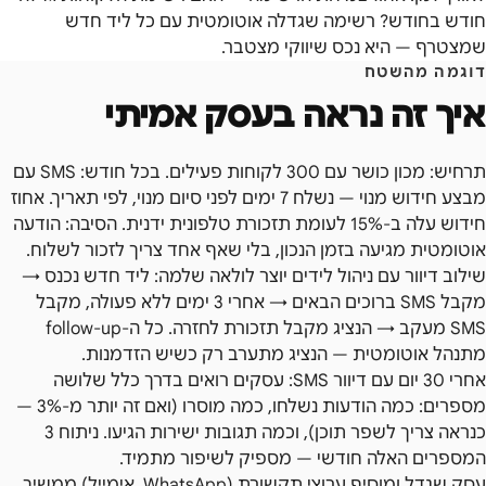
חודש בחודש? רשימה שגדלה אוטומטית עם כל ליד חדש
שמצטרף — היא נכס שיווקי מצטבר.
דוגמה מהשטח
איך זה נראה בעסק אמיתי
תרחיש: מכון כושר עם 300 לקוחות פעילים. בכל חודש: SMS עם
מבצע חידוש מנוי — נשלח 7 ימים לפני סיום מנוי, לפי תאריך. אחוז
חידוש עלה ב-15% לעומת תזכורת טלפונית ידנית. הסיבה: הודעה
אוטומטית מגיעה בזמן הנכון, בלי שאף אחד צריך לזכור לשלוח.
שילוב דיוור עם ניהול לידים יוצר לולאה שלמה: ליד חדש נכנס →
מקבל SMS ברוכים הבאים → אחרי 3 ימים ללא פעולה, מקבל
SMS מעקב → הנציג מקבל תזכורת לחזרה. כל ה-follow-up
מתנהל אוטומטית — הנציג מתערב רק כשיש הזדמנות.
אחרי 30 יום עם דיוור SMS: עסקים רואים בדרך כלל שלושה
מספרים: כמה הודעות נשלחו, כמה מוסרו (ואם זה יותר מ-3% —
כנראה צריך לשפר תוכן), וכמה תגובות ישירות הגיעו. ניתוח 3
המספרים האלה חודשי — מספיק לשיפור מתמיד.
עסק שגדל ומוסיף ערוצי תקשורת (WhatsApp, אימייל) ממשיך