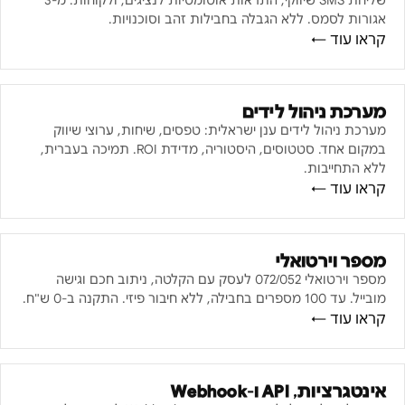
שליחת SMS שיווקי, התראות אוטומטיות לנציגים, ולקוחות. מ-3
אגורות לסמס. ללא הגבלה בחבילות זהב וסוכנויות.
קראו עוד ←
מערכת ניהול לידים
מערכת ניהול לידים ענן ישראלית: טפסים, שיחות, ערוצי שיווק
במקום אחד. סטטוסים, היסטוריה, מדידת ROI. תמיכה בעברית,
ללא התחייבות.
קראו עוד ←
מספר וירטואלי
מספר וירטואלי 072/052 לעסק עם הקלטה, ניתוב חכם וגישה
מובייל. עד 100 מספרים בחבילה, ללא חיבור פיזי. התקנה ב-0 ש"ח.
קראו עוד ←
אינטגרציות, API ו-Webhook