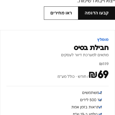
ייצוא וייבוא רשימות.
קבעו הדגמה
ראו מחירים
מומלץ
חבילת בסיס
מתאים למערכת דיוור לעסקים
₪
119
₪
69
/ חודש · כולל מע"מ
2 משתמשים
עד 500 לידים
התראות בזמן אמת
קו טלפון ב-19 ש״ח