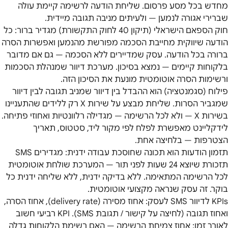
מחדש בכל מסע פרסום. שליחת הודעה לרשימה קיימת עולה
שברירי אגורה לנמען — ולעיתים מניבה תגובה מיידית.
חוק הספאם הישראלי (תיקון 40 לחוק התקשורת) מגדיר ברור: כל
הודעה שיווקית מחייבת הסכמה מפורשת מהנמען ואפשרות הסרה
ברורה בכל הודעה. עסק שמדיירים ללא הסכמה — גם אם מדובר
בלקוחות קיימים — נמצא בסיכון. מערכת דיוור שמנהלת הסכמות
ורשימות הסרה אוטומטית מונעת את הסיכון הזה.
פילוח (סגמנטציה) הוא ההבדל בין דיוור שמניב תגובה לבין דיוור
שמגביר הסרות. שליחת מבצע על שירות X רק ללידים שהתעניינו
בשירות X — ולא לכל הרשימה — מגדילה רלוונטיות ואחוזי פתיחה.
לידקליינט מאפשרת לפלח לפי מקור ליד, סטטוס, תאריך
הצטרפות — בלחיצה אחת.
תזמון הודעות הוא תכונה שחוסכת עבודה ידנית: מגדירים SMS
תזכורת שיוצא 24 שעות לפני תור — המערכת שולחת אוטומטית
לכל הרשימה המתאימה. ללא בדיקה ידנית, ללא שליחה ידנית כל
בוקר. זה עסק שנראה מקצועי אוטומטית.
KPIs לדיוור SMS לעסק: אחוז מסירה (delivery rate), אחוז הסרה,
ואחוז תגובה (לחיצה על קישור / תגובת SMS). KPI רביעי חשוב
לאורך זמן: אחוז צמיחת הרשימה — האם רשימת הלקוחות גדלה