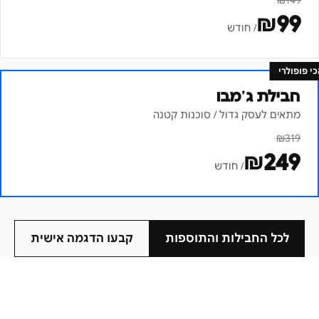
₪
149
₪
99
/ חודש
כי פופולרי
חבילת ג׳מבו
מתאים לעסק גדול / סוכנות קטנה
₪
319
₪
249
/ חודש
לכל החבילות והתוספות
קבעו הדגמה אישית