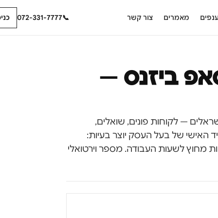
נפים
מאמרים
צור קשר
📞
072-331-7777
כני
אפ ביזנס —
סקים ישראלים — לקוחות פונים, שואלים,
אט. אבל ניהול WhatsApp Business עם הנייד האישי של בעל העסק יוצר בעיות:
ת ועסקיות, חוסר ניהול ל-leads, ואי-נגישות מחוץ לשעות העבודה. מספר וירטואלי