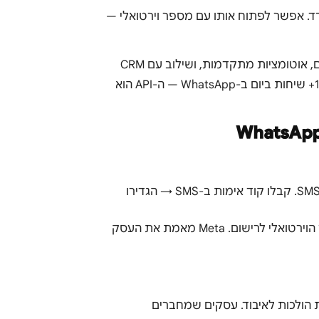
ד עם נציג בודד. אפשר לפתוח אותו עם מספר וירטואלי —
WhatsApp Business API הוא המוצר המקצועי: מאפשר ריבוי נציגים, אוטומציות מתקדמות, ושילוב עם CRM
ומערכת לידים. דורש ספק BSP מוסמך ואינו בחינם. לעסקים עם 10+ שיחות ביום ב-WhatsApp — ה-API הוא
App: פתחו מספר וירטואלי (072 או מספר גיאוגרפי) שתומך ב-SMS. קבלו קוד אימות ב-SMS → הגדירו
API: פנו לספק BSP מוסמך (יש כמה בישראל). ציינו את המספר הוירטואלי לרישום. Meta מאמת את העסק
שיחות הולכות לאיבוד. עסקים שמחברים