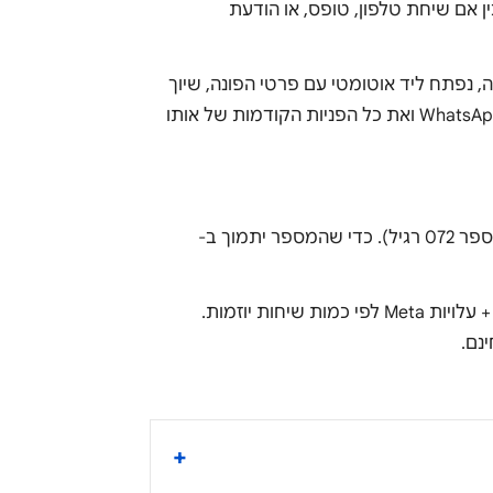
 בין אם שיחת טלפון, טופס, או הודעת
W דרך Webhook: כשמגיעה הודעה, נפתח ליד אוטומטי עם פרטי הפונה, שיוך
לנציג, ותיעוד ההיסטוריה. הנציג יכול לראות את כל ההתכתבות ב-WhatsApp ואת כל הפניות הקודמות של אותו
עלות מספר וירטואלי שתומך ב-WhatsApp: ₪20-₪50 לחודש (מספר 072 רגיל). כדי שהמספר יתמוך ב-
עלות WhatsApp Business API: ₪200-₪800 לחודש לספק BSP + עלויות Meta לפי כמות שיחות יוזמות.