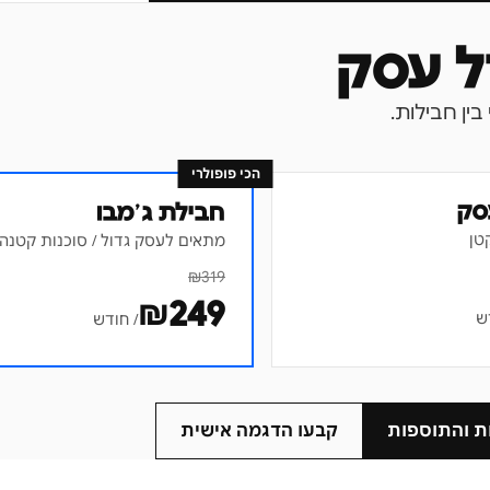
הכי פופולרי
סק
חבילת ג׳מבו
טן
מתאים לעסק גדול / סוכנות קטנה
₪
319
₪
249
ש
/ חודש
ת והתוספות
קבעו הדגמה אישית