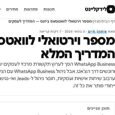
לידקליינט
●
תכונות
פתרונות
מחירים
ע
דף הבית
/
מגזין
/
מספר וירטואלי לוואטסאפ ביזנס — המדריך לעסקים
מאת
איתמר חיים
·
3 במאי 2026
·
7
דקות קריאה
מספר וירטואלי לוואטס
המדריך המלא
WhatsApp Business הפך לערוץ תקשורת מרכזי לע
ורוכשים דרך הצ'
ערבוב שיחות אישיו
ייחודי פותר את כל זה.
תוכן עניינים