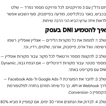
יזם נדל"ן עם 3 פרויקטים: לכל פרויקט מספר נפרד — שלט
בכביש, באנר בכלכליסט, מודעה בפייסבוק. סוף השבוע אפשר
לראות איזה ערוץ הביא הכי הרבה שיחות.
איך להטמיע DNI בעסק
שלב 1: למפות את כל מקורות הלידים — אונליין ואופליין. רשמו
רשימה: גוגל אדס, פייסבוק, אורגני, שלטים, רדיו, וכו'.
שלב 2: להקצות מספר וירטואלי לכל מקור. עבור מקורות אופליין —
מספר סטטי. עבור מקורות דיגיטליים — אם הנפח גבוה, Dynamic
DNI עם סקריפט באתר.
שלב 3: לחבר את המערכת ל-Google Ads ול-Facebook Ads —
דרך Webhook או API. כך כל שיחה תוזרם בחזרה לפלטפורמת
הקמפיין כ-Conversion.
שלב 4: לבדוק את הנתונים אחרי 30 ימים. אם קמפיין X מביא 80%