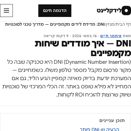
לידקליינט
●
הדגמה חינם
דף הבית
/
מגזין
/
DNI: מדידת לידים מקמפיינים — מדריך טכני לסוכנויות
מאת
איתמר חיים
·
16 במאי 2026
·
9
דקות קריאה
DNI — איך מודדים שיחות
מקמפיינים
DNI (Dynamic Number Insertion) היא טכניקה שבה כל
מקור פרסום מקבל מספר טלפון משלו. כשמחייגים —
המערכת יודעת בדיוק מאיזה קמפיין הגיע הליד, גם אם
המחייג לא מילא טופס באתר. זה הכלי המרכזי של סוכנויות
שיווק שרוצות להוכיח ROI לקוחות.
תוכן עניינים
הבעיה ש-DNI פותר