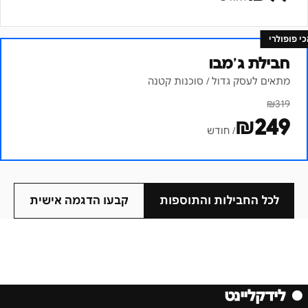
כי פופולרי
חבילת ג׳מבו
מתאים לעסק גדול / סוכנות קטנה
₪
319
₪
249
/ חודש
לכל החבילות והתוספות
קבעו הדגמה אישית
●
לידקליינט