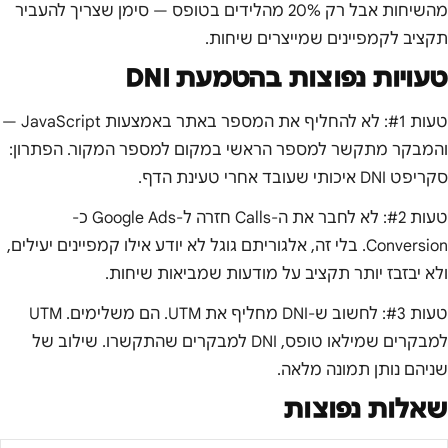
מהשיחות אבל רק 20% מהלידים בטופס — סימן שצריך להעביר
תקציב לקמפיינים שמייצרים שיחות.
טעויות נפוצות בהטמעת DNI
טעות #1: לא להחליף את המספר באתר באמצעות JavaScript —
והמבקר מתקשר למספר הראשי במקום למספר המקור. הפתרון:
סקריפט DNI איכותי שעובד אחרי טעינת הדף.
טעות #2: לא לחבר את ה-Calls חזרה ל-Google Ads כ-
Conversion. בלי זה, אלגוריתם גוגל לא יודע אילו קמפיינים יעילים,
ולא יבזבז יותר תקציב על מודעות שמביאות שיחות.
טעות #3: לחשוב ש-DNI מחליף את UTM. הם משלימים. UTM
למבקרים שמילאו טופס, DNI למבקרים שהתקשרו. שילוב של
שניהם נותן תמונה מלאה.
שאלות נפוצות