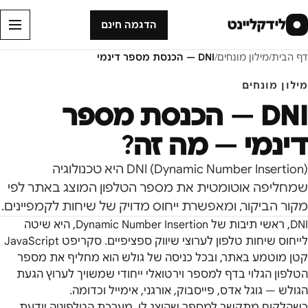
לידקליינט
●
הדגמה חינם
דף הבית
/
מילון מונחים
/
DNI — הכנסת מספר דינמי
מילון מונחים
DNI — הכנסת מספר
דינמי
— מה זה?
DNI (Dynamic Number Insertion) היא טכנולוגיה
שמחליפה אוטומטית את מספר הטלפון המוצג באתר לפי
מקור הביקור, ומאפשרת ייחוס מדויק של שיחות לקמפיינים.
DNI, ראשי תיבות של Dynamic Number Insertion, היא שיטה
לייחוס שיחות טלפון לערוצי שיווק ספציפיים. סקריפט JavaScript
קטן מוטמע באתר, ובכל כניסה של גולש הוא מחליף את מספר
הטלפון הגלוי בדף למספר וירטואלי ייחודי שמשויך לערוץ הגעת
הגולש — גוגל אדס, פייסבוק, אורגני, אימייל וכדומה.
כשהלקוח מתקשר למספר שהוצג לו, מערכת הטלפוניה יודעת