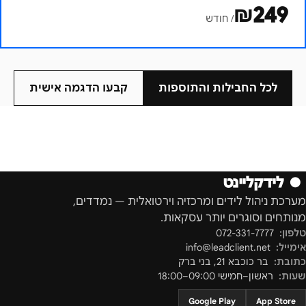
₪
249
/ חודש
לכל החבילות והתוספות
קבעו הדגמה אישית
●
לידקליינט
מערכת ניהול לידים ומרכזיה וירטואלית — נמדדים,
מנותחים וסוגרים יותר עסקאות.
טלפון:
072-331-7777
אימייל:
info@leadclient.net
כתובת:
בר כוכבא 21
,
בני ברק
שעות:
ראשון–חמישי 09:00–18:00
Google Play
App Store