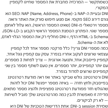
כשמתקשר — המרכזיה מחברת את המספר שחייגו לקמפיין
המקורי.
DNI ובעיית ה-NAP ב-SEO: NAP (Name, Address, Phone) הוא
גורם דירוג SEO מקומי. אם מנוע חיפוש סורק את האתר ורואה
מספר וירטואלי מ-DNI (שאינו המספר הראשי), הוא עלול לאחסן
מספר שגוי. הפתרון: הטמנת המספר הראשי הקבוע ב-JSON-LD
Schema ב-HTML הדף, ו-DNI מחליף רק את המספר הגלוי לאדם,
לא את ה-Schema.
כמה מספרי DNI צריך? כלל פרקטי: מספר אחד לכל קמפיין
עצמאי שרוצים לעקוב אחריו בנפרד. עסק עם קמפיין גוגל אחד,
קמפיין פייסבוק אחד, ותנועה אורגנית — צריך לפחות 3 מספרים.
עם יותר קמפיינים, יותר מספרים. אין טעם לשתף מספר בין שני
קמפיינים שרוצים למדוד בנפרד.
DNI ורטרגטינג: גולש שביקר באתר ואז ראה מודעת רטרגטינג
בפייסבוק ולחץ חזרה — באיזה מספר ייפגש? DNI יכול לזהות
שהגולש חזר ממודעת רטרגטינג ספציפית ולהציג מספר מתאים.
מדידה זו מאפשרת להבין כמה מהרטרגטינג שלך מוביל לשיחות
— לא רק לביקורים.
שמירת session ב-DNI: אחת הדרישות הטכניות של DNI היא