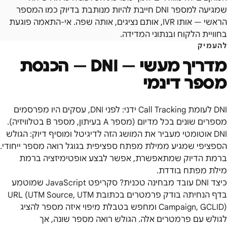
שמגיעה למספר DNI חייבת להיות מנותבת בדיוק כמו המספר
הראשי — אותו IVR, אותם נציגים, אותה שפה. אי-התאמה פוגעת
בחוויית הלקוח ובנתוני המדידה.
להעמיק
מדריך מעשי —
DNI — הכנסת
מספר דינמי
DNI לעומת Call Tracking ידני: לפני DNI, עסקים היו מפרסמים
מספרים שונים בכל מדיום (מספר A בעיתון, מספר B בטלוויזיה).
DNI אוטומטי מעביר את המושג הזה לדיגיטל ומוסיף דיוק: הגולש
הספציפי שמגיע ממילת מפתח ספציפית בגוגל רואה מספר ייחודי.
ברמת הדיוק שמתאפשרת, אפשר לבצע אופטימיזציה ברמת
מילת מפתח בודדת.
כיצד DNI עובד מבחינה טכנית? סקריפט JavaScript שמוטמע
בדף הנחיתה בודק פרמטרים בכתובת URL (UTM Source, UTM
Campaign, GCLID) ומחפש בטבלת מיפוי איזה מספר להציג
לגולש עם פרמטרים אלה. הגולש רואה מספר שונה, אך