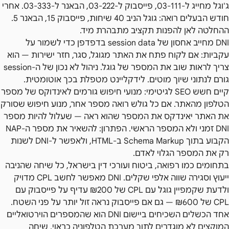
ג'וגל מחייג ל-03-111, פייסבוק ל-03-222, הבאנר ל-03-333. אחרי
חודש הבעלים רואה: גוגל הניב 40 שיחות, פייסבוק 15, הבאנר 5.
ההחלטה לאן להפנות תקציב מתבהרת מיד.
DNI מחייב אחסון של session data בדפדפן כדי לשמור על
עקביות: אם לקוח פתח את האתר מגוגל, סגר, חזר ישירות — הוא
צריך לראות שוב את המספר של גוגל. ניהול לא נכון של ה-session
גורם לנתוני שיוך מוטים. לידקליינט מטפלת בכך אוטומטית.
קיים חשש SEO לגיטימי: מנועי חיפוש גורמים לאינדוקס של מספר
הטלפון מהאתר. אם כל גולש רואה מספר אחר, מנוע חיפוש שסורק
את האתר יאינדקס את המספר שהוא ראה — שעלול להיות מספר
DNI זמני ולא המספר הראשי. הפתרון: להשאיר את מספר ה-NAP
הקבוע בתוך Schema Markup ב-HTML, ולאפשר ל-DNI לשנות
רק את המספר הגלוי לאדם.
בתחומים כמו רפואה, ביטוח ועורכי דין בישראל, כל שיחה שהניבה
ייעוץ וסגירה שווה אלפי שקלים. DNI מאפשר לחשב CPL מדויק
ולדעת שקמפיין גוגל עם CPL של ₪200 עדיף על פייסבוק עם
CPL של ₪600 — גם אם פייסבוק נראה זול יותר על פני השטח.
אחד הכשלים השכיחים ביישום DNI הוא שהמספרים הוירטואליים
המוקצים לא מוגדרים לתוך מערכת הטלפוניה כראוי. שיחה