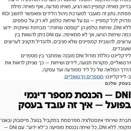
בדיוק מאיזה קמפיין הוא הגיע, מאיזו מודעה, ואף מאיזה מילת
מפתח. נתון זה מועבר למערכת ניהול הלידים ומאפשר לחשב ROI
מדויק לכל קמפיין — גם על שיחות טלפון, לא רק על טפסים.
ללא DNI, שיחות טלפון הן "קופסה שחורה" מבחינת שיווקית: ידוע
כמה שיחות הגיעו, אך לא ממאיפה. עם DNI ניתן להשוות בין
ערוצים, להשבית קמפיינים שלא מניבים, ולהגדיל תקציב לערוצים
שעובדים.
לידקליינט כוללת מודול DNI מובנה שמחבר בין מספרים
וירטואליים, מקורות תנועה, לידים ושיחות — כך שניתן לראות את
הדרך המלאה של כל ליד ממודעה ועד עסקה.
ב-לידקליינט:
מספרים וירטואליים
.
בעסק שלכם
DNI — הכנסת מספר דינמי
בפועל — איך זה עובד בעסק
חברת שירותי אינסטלציה מפרסמת במקביל בגוגל, פייסבוק ובאנר
מקומי. ללא DNI, כל שיחה נכנסת מופיעה כ"לא ידוע". עם DNI —