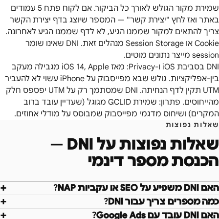
שמירת מקור הגולש לאורך כל הביקור. אם לקוח פתח 5 עמודים
באתר ואז לחץ "יצירת קשר" — המספר שיוצג בדף יצירת הקשר
צריך להתאים למקור שממנו הגיע, לא לדף שממנו הגיע לאחרונה.
Cookie או Session Storage מנהלים זאת. DNI שאינו שומר
session מייצר נתונים מוטים.
DNI בסביבת iOS ו-Privacy: מאז iOS 14, Apple מגבילה מעקב
בין-אפליקציות. גולש שבא מפייסבוק על iPhone עשוי לא להעביר
UTM תקין לדף הנחיתה. DNI שמסתמך רק על UTM יפספס חלק
מהייחוסים. פתרון: שמירת GCLID מגוגל (שעדיין עובד ברוב
המקרים) ושיחוס מדגמי מפייסבוק שמבוסס על מודלי אחוזים.
שאלות נפוצות
שאלות נפוצות על
DNI —
הכנסת מספר דינמי
האם DNI משפיע על SEO או עקביות NAP?
כמה מספרים צריך עבור DNI?
האם DNI עובד עם Google Ads?