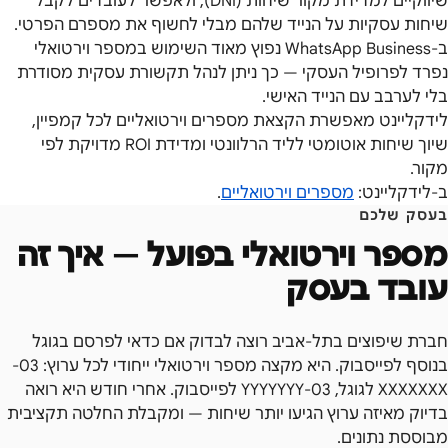
שיווקיים למדידת מקור שיחות (DNI), ולאפשר לעובדים לקבל
שיחות עסקיות על הנייד שלהם מבלי לחשוף את מספרם הפרטי.
ב-WhatsApp Business נפוץ מאוד השימוש במספר וירטואלי
נפרד לפרופיל העסקי — כך ניתן לנהל תקשורת עסקית מסודרת
בלי לערבב עם הנייד האישי.
לידקליינט מאפשרת הקצאת מספרים וירטואליים לכל קמפיין,
שיוך שיחות אוטומטי לליד הרלוונטי ומדידת ROI מדויקת לפי
מקור.
ב-לידקליינט:
מספרים וירטואליים
.
בעסק שלכם
מספר וירטואלי
בפועל — איך זה
עובד בעסק
חברת שיפוצים בתל-אביב רוצה לבדוק אם כדאי לפרסם בגוגל
בנוסף לפייסבוק. היא מקצה מספר וירטואלי ייחודי לכל ערוץ: 03-
XXXXXXX לגוגל, 03-YYYYYYY לפייסבוק. אחרי חודש היא רואה
בדיוק מאיזה ערוץ הגיעו יותר שיחות — ומקבלת החלטה תקציבית
מבוססת נתונים.