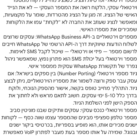
מספר וירטואלי ופרטיות הנציג: כשנציג מחייג ללקוח ממספר
וירטואלי עסקי, הלקוח רואה את המספר העסקי — לא את הנייד
האישי של הנציג. זה מגן על הנציג מהטרדות, שומר על מקצועיות,
ומאפשר לנציג שעוזב את החברה לא "לקחת" עמו את הלקוחות
שמכירים את מספרו האישי.
מספרים וירטואליים ב-WhatsApp Business API: עסקים שרוצים
לשלוח הודעות שיווקיות דרך ה-API הרשמי של WhatsApp חייבים
לרשום מספר — פיזי או וירטואלי — שיכול לקבל SMS לאימות.
מספר וירטואלי בעל יכולת SMS הוא פתרון נפוץ, שמאפשר ניהול
נפרד של תקשורת WhatsApp עסקית ממספר אישי.
ניוד מספר וירטואלי (Number Porting) בין ספקים בישראל: אם
עסק עבר ספק ורוצה לשמור את מספריו הוירטואליים, ניתן לבצע
ניוד. התהליך מחייב טופס בקשה, אישור מהספק הנוכחי, ולוקח
בדרך כלל 5-10 ימי עסקים. חשוב לתאם מראש ולא לחתוך את
הספק הישן לפני השלמת הניוד.
מספר וירטואלי כנכס עסקי: עסקים וותיקים שבנו מוניטין סביב
מספר טלפון ספציפי מבינים שהמספר עצמו שווה כסף — לקוחות
ישנים מכירים אותו, הוא מופיע בספריות, בכרטיסי ביקור ישנים
ובגוגל. שמירה על אותו מספר בעת מעבר לפתרון VoIP מאפשרת