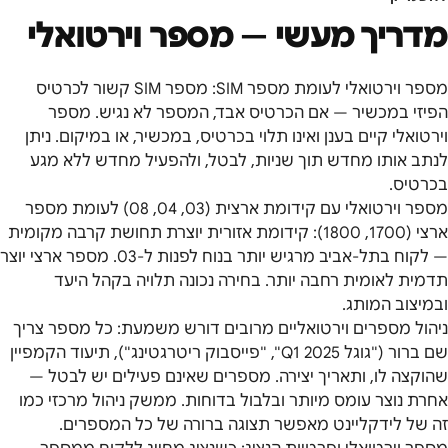
מדריך מעשי —
מספר וירטואלי
מספר וירטואלי לעומת מספר SIM: מספר SIM קשור לכרטיס
הפיזי במכשיר — אם הכרטיס אבד, המספר לא נגיש. מספר
וירטואלי קיים בענן ואינו תלוי בכרטיס, במכשיר, או במיקום. ניתן
לנתב אותו מחדש תוך שניות, לבטל, ולהפעיל מחדש ללא מגע
בכרטיס.
מספר וירטואלי עם קידומת ארצית (03, 04, 08) לעומת מספר
ארצי (1700, 1800): קידומת אזורית יוצרת תחושת קרבה מקומית
— לקוח בתל-אביב מרגיש יותר בנוח לפנות ל-03. מספר ארצי יוצר
תדמית לאומית רחבה יותר. בחירה נכונה תלויה בקהל היעד
ובמיצוב המותג.
ניהול מספרים וירטואליים מרובים דורש משמעת: כל מספר צריך
שם ברור ("גוגל Q1 2025", "פייסבוק ריטרגטינג"), תיעוד הקמפיין
שהוקצה לו, ותאריך יצירה. מספרים שאינם פעילים יש לבטל —
אחרת נוצר עומס מיותר ובלבול בדוחות. ממשק ניהול מרכזי כמו
זה של לידקליינט מאפשר תצוגה ברורה של כל המספרים.