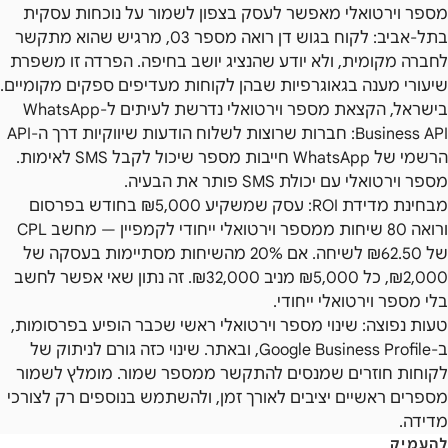
מספר וירטואלי מאפשר לעסק בצפון לשמור על נוכחות עסקית
בתל-אביב: לקוח בגוש דן רואה מספר 03, מרגיש שהוא מתקשר
לחברה מקומית, ולא יודע שהנציג יושב בחיפה. הפרדה זו משפרת
שיעורי מענה בגאוגרפיות שבהן לקוחות מעדיפים ספקים מקומיים.
בישראל, הקצאת מספר וירטואלי נדרשת לעיתים ל-WhatsApp
Business API: חברות שרוצות לשלוח הודעות שיווקיות דרך ה-API
הרשמי של WhatsApp חייבות מספר שיכול לקבל SMS לאימות.
מספר וירטואלי עם יכולת SMS פותר את הבעיה.
מבחינת מדידת ROI: עסק שמשקיע ₪5,000 בחודש בפרסום
ורואה 80 שיחות ממספר וירטואלי ייחודי לקמפיין — מחשב CPL
של ₪62.50 לשיחה. אם 20% מהשיחות מסתיימות בעסקה של
₪2,000, כל ₪5,000 מניב ₪32,000. זה נתון שאי אפשר לחשב
בלי מספר וירטואלי ייחודי.
טעות נפוצה: שינוי מספר וירטואלי ראשי שכבר הופיע בפרסומות,
ב-Google Business Profile, ובאתר. שינוי כזה גורם לניתוק של
לקוחות חוזרים שמנסים להתקשר ממספר שמור. מומלץ לשמור
מספרים ראשיים יציבים לאורך זמן, ולהשתמש בנוספים רק לצורכי
מדידה.
להעמיק