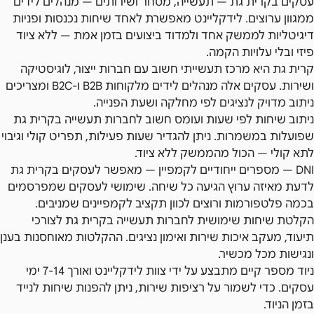
עסקים בקרית גת — תעשייה, מסחר ושירותים — מנהלים לידים
ממגוון ערוצים. לידקליינט מאפשרת לאחד שיחות נכנסות ופניות
דיגיטליות לממשק אחד ולמדוד ביצועים בזמן אמת — ללא ציוד
פיזי ובלי עלויות הקמה.
קרית גת היא מרכז תעשייתי חשוב עם חברות ייצור, לוגיסטיקה
ושירות. עסקים אלה מנהלים לידים מלקוחות B2B ו-B2C ומצריכים
ניתוב מדויק לנציגים לפי מחלקה ושעת הפנייה.
ניתוב שיחות לפי שעות ועומס חשוב לחברות תעשייה בקרית גת
שפועלות במשמרות. ניתן להגדיר שעות פעילות, תפריט קולי וגיבוי
לתא קולי — הכול מהממשק ללא ציוד.
DNI — מספרים ייחודיים לקמפיין — מאפשר לעסקים בקרית גת
לדעת מאיזה ערוץ הגיעה כל שיחה. שימושי לעסקים שמפרסמים
בכמה פלטפורמות ורוצים לכוון תקציב לקמפיינים שמניבים.
הקלטת שיחות שימושית לחברות תעשייה בקרית גת לצורכי
תיעוד, מעקב איכות שירות ואימון נציגים. ההקלטות מאוחסנות בענן
ונגישות מכל מכשיר.
ניוד מספר קיים מתבצע על ידי צוות לידקליינט ואורך 7-14 ימי
עסקים. כדי לשמור על רציפות שירות, ניתן להפנות שיחות לנייד
בזמן הניוד.