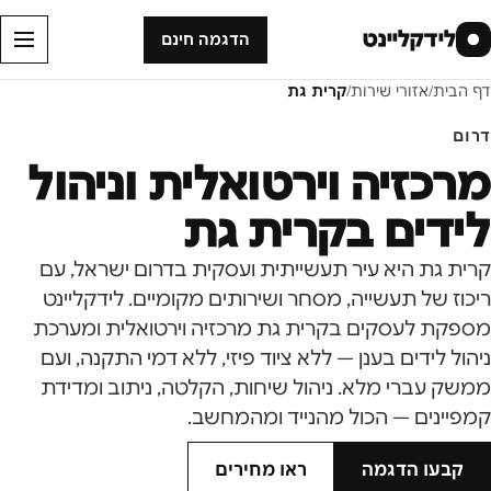
לידקליינט
●
הדגמה חינם
דף הבית
/
אזורי שירות
/
קרית גת
דרום
מרכזיה וירטואלית וניהול
לידים ב
קרית גת
קרית גת היא עיר תעשייתית ועסקית בדרום ישראל, עם
ריכוז של תעשייה, מסחר ושירותים מקומיים. לידקליינט
מספקת לעסקים בקרית גת מרכזיה וירטואלית ומערכת
ניהול לידים בענן — ללא ציוד פיזי, ללא דמי התקנה, ועם
ממשק עברי מלא. ניהול שיחות, הקלטה, ניתוב ומדידת
קמפיינים — הכול מהנייד ומהמחשב.
קבעו הדגמה
ראו מחירים