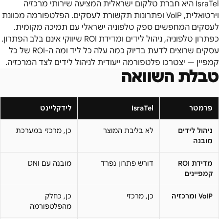
IsraTel היא חברת טלקום ישראלית המציעה שירותי מרכזיה
וירטואלית, VoIP ופתרונות תקשורת לעסקים. הפלטפורמה מכוונת
לעסקים המחפשים ספק טלפוניה ישראלי עם תמיכה מקומית.
כפתרון טלפוניה, ניהול לידים ומדידת ROI שיווקי אינם בלב הפתרון.
עסקים שרוצים לדעת בדיוק כמה עלה כל ליד ומה ה-ROI של כל
קמפיין — יצטרכו פלטפורמה ייעודית לניהול לידים לצד המרכזיה.
טבלת השוואה
פרמטר
IsraTel
לידקליינט
ניהול לידים
לא בליבת המוצר
כן, מרכזי במערכת
מובנה
מדידת ROI
דורש פתרון נפרד
מובנה עם DNI
קמפיינים
VoIP ומרכזיה
כן, מרכזי
כן, כחלק
מהפלטפורמה