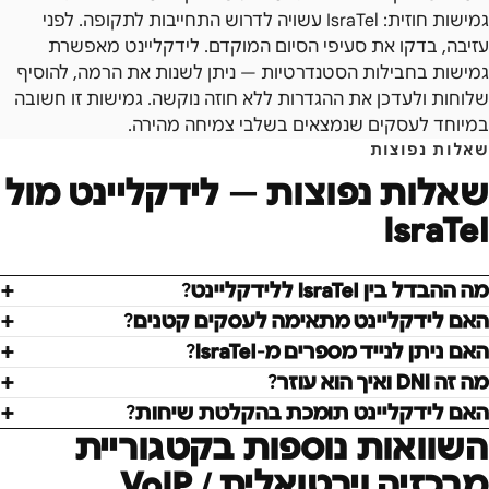
גמישות חוזית: IsraTel עשויה לדרוש התחייבות לתקופה. לפני
עזיבה, בדקו את סעיפי הסיום המוקדם. לידקליינט מאפשרת
גמישות בחבילות הסטנדרטיות — ניתן לשנות את הרמה, להוסיף
שלוחות ולעדכן את ההגדרות ללא חוזה נוקשה. גמישות זו חשובה
במיוחד לעסקים שנמצאים בשלבי צמיחה מהירה.
שאלות נפוצות
שאלות נפוצות — לידקליינט מול
IsraTel
מה ההבדל בין IsraTel ללידקליינט?
האם לידקליינט מתאימה לעסקים קטנים?
האם ניתן לנייד מספרים מ-IsraTel?
מה זה DNI ואיך הוא עוזר?
האם לידקליינט תומכת בהקלטת שיחות?
השוואות נוספות בקטגוריית
מרכזיה וירטואלית / VoIP