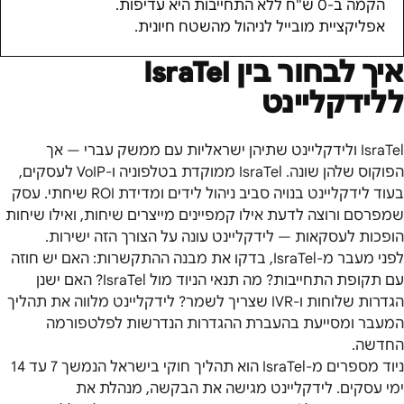
הקמה ב-0 ש"ח ללא התחייבות היא עדיפות.
אפליקציית מובייל לניהול מהשטח חיונית.
איך לבחור בין
IsraTel
ללידקליינט
IsraTel ולידקליינט שתיהן ישראליות עם ממשק עברי — אך
הפוקוס שלהן שונה. IsraTel ממוקדת בטלפוניה ו-VoIP לעסקים,
בעוד לידקליינט בנויה סביב ניהול לידים ומדידת ROI שיחתי. עסק
שמפרסם ורוצה לדעת אילו קמפיינים מייצרים שיחות, ואילו שיחות
הופכות לעסקאות — לידקליינט עונה על הצורך הזה ישירות.
לפני מעבר מ-IsraTel, בדקו את מבנה ההתקשרות: האם יש חוזה
עם תקופת התחייבות? מה תנאי הניוד מול IsraTel? האם ישנן
הגדרות שלוחות ו-IVR שצריך לשמר? לידקליינט מלווה את תהליך
המעבר ומסייעת בהעברת ההגדרות הנדרשות לפלטפורמה
החדשה.
ניוד מספרים מ-IsraTel הוא תהליך חוקי בישראל הנמשך 7 עד 14
ימי עסקים. לידקליינט מגישה את הבקשה, מנהלת את