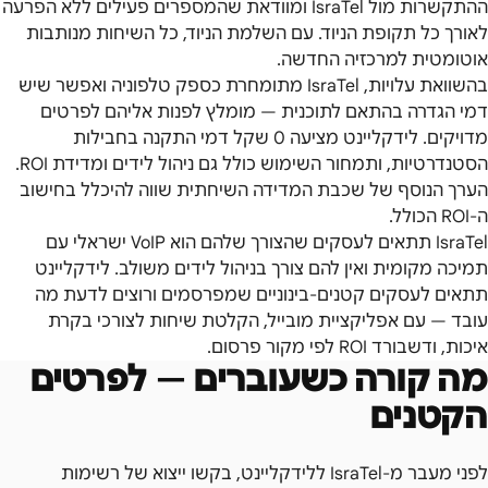
ההתקשרות מול IsraTel ומוודאת שהמספרים פעילים ללא הפרעה
לאורך כל תקופת הניוד. עם השלמת הניוד, כל השיחות מנותבות
אוטומטית למרכזיה החדשה.
בהשוואת עלויות, IsraTel מתומחרת כספק טלפוניה ואפשר שיש
דמי הגדרה בהתאם לתוכנית — מומלץ לפנות אליהם לפרטים
מדויקים. לידקליינט מציעה 0 שקל דמי התקנה בחבילות
הסטנדרטיות, ותמחור השימוש כולל גם ניהול לידים ומדידת ROI.
הערך הנוסף של שכבת המדידה השיחתית שווה להיכלל בחישוב
ה-ROI הכולל.
IsraTel תתאים לעסקים שהצורך שלהם הוא VoIP ישראלי עם
תמיכה מקומית ואין להם צורך בניהול לידים משולב. לידקליינט
תתאים לעסקים קטנים-בינוניים שמפרסמים ורוצים לדעת מה
עובד — עם אפליקציית מובייל, הקלטת שיחות לצורכי בקרת
איכות, ודשבורד ROI לפי מקור פרסום.
מה קורה כשעוברים — לפרטים
הקטנים
לפני מעבר מ-IsraTel ללידקליינט, בקשו ייצוא של רשימות