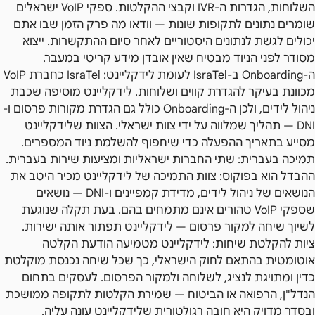
השלוחות, הגדרות ה-IVR וקבצי ההקלטות. ספקי VoIP ישראלים
שומרים נתונים לתקופות שונות — וודאו מה פרק הזמן שבו אתם
יכולים לגשת לנתונים היסטוריים לאחר סיום ההתקשרות. ייצוא
מסודר לפני הניוד מבטיח שאין אובדן מידע קריטי במעבר.
ה-Onboarding ב-IsraTel לעומת לידקליינט: IsraTel כחברת VoIP
מכוונת בעיקר להגדרת קווים ושלוחות. לידקליינט מוסיפה שכבת
ניהול לידים, ולכן ה-Onboarding כולל גם הגדרת מקורות פרסום ו-
DNI — תהליך שמלווה על ידי צוות ישראלי. הצוות שלידקליינט
מסייע בתאריך ההפעלה כדי שיחפוף להשלמת ניוד המספרים.
תמיכה בעברית: שתי החברות ישראליות ומציעות שירות בעברית.
ההבדל הוא בפוקוס: צוות התמיכה של לידקליינט מכיר היטב את
הנושאים של ניהול לידים, מדידת קמפיינים ו-DNI — נושאים
שספקי VoIP טהורים אינם מתמחים בהם. בעת תקלה שנוגעת
לשיוך שיחה למקור פרסום — לידקליינט תפתור אותה ישירות.
ציות להקלטת שיחות: לידקליינט מטמיעה הודעת הקלטה
אוטומטית בהתאם לחוק הישראלי, כך שכל שיחה נכנסת מוקלטת
כדין ומתויגת לנציג, לשלוחה ולמקור הפרסום. לעסקים בתחום
הנדל"ן, הרפואה או הביטוח — שמירת הקלטות לתקופה ממושכת
ובסדר מדויק היא חובה רגולטורית שלידקליינט עונה עליה.