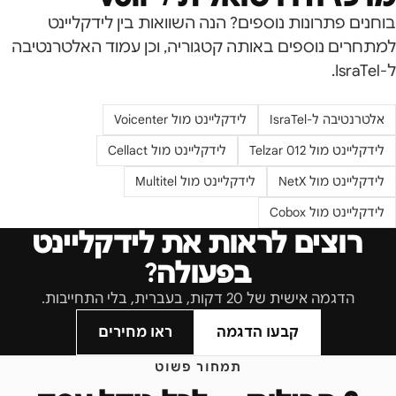
בוחנים פתרונות נוספים? הנה השוואות בין לידקליינט
למתחרים נוספים באותה קטגוריה, וכן עמוד האלטרנטיבה
ל-
IsraTel
.
אלטרנטיבה ל-
IsraTel
לידקליינט מול
Voicenter
לידקליינט מול
Telzar 012
לידקליינט מול
Cellact
לידקליינט מול
NetX
לידקליינט מול
Multitel
לידקליינט מול
Cobox
רוצים לראות את לידקליינט
בפעולה?
הדגמה אישית של 20 דקות, בעברית, בלי התחייבות.
קבעו הדגמה
ראו מחירים
תמחור פשוט