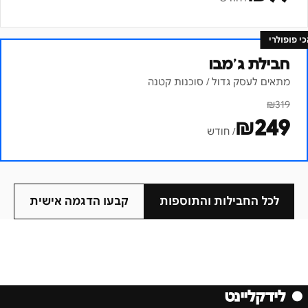
כי פופולרי
חבילת ג׳מבו
מתאים לעסק גדול / סוכנות קטנה
₪
319
₪
249
/ חודש
לכל החבילות והתוספות
קבעו הדגמה אישית
●
לידקליינט