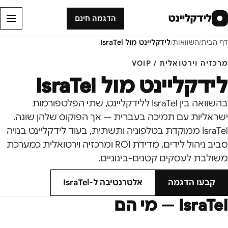
לידקליינט
●
הדגמה חינם
דף הבית
/
השוואות
/
לידקליינט מול
IsraTel
מרכזיה וירטואלית / VOIP
לידקליינט מול
IsraTel
בהשוואה בין IsraTel ללידקליינט, שתי הפלטפורמות
ישראליות עם תמיכה בעברית — אך הפוקוס שלהן שונה.
IsraTel ממוקדת בטלפוניה ותשתית, בעוד לידקליינט בנויה
סביב ניהול לידים, מדידת ROI ומרכזיה וירטואלית כמערכת
משולבת לעסקים קטנים-בינוניים.
קבעו הדגמה
אלטרנטיבה ל-
IsraTel
IsraTel
— מי הם