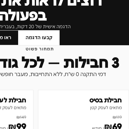
רוצים לראות את 
בפעולה?
הדגמה אישית של 20 דקות, בעברית, בלי התחייבות.
קבעו הדגמה
ראו מ
תמחור פשוט
3 חבילות — לכל גודל עסק
דמי התקנה 0 ש"ח, ללא התחייבות, מעבר חופשי בין חבילות.
חבילת בסיס
חבילת לע
מתאים לעסק קטן
מתאים לעסק ק
₪
149
₪
119
₪
99
₪
69
/ חודש
/ חוד