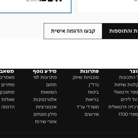
ת והתוספות
קבעו הדגמה אישית
צר
פתרונות
מידע נוסף
משאבי
 התכונות
סוכנויות שיווק
פתרונות לפי
מאמרים 
לטת שיחות
נדל"ן
תחום
מחירים
פר וירטואלי
ביטוח
השוואות
מחשבון ROI
הול לידים
בריאות
אלטרנטיבות
שאלות נ
כזיה וירטואלית
משרדי עו"ד
אינטגרציות
הדגמה א
רי 1700
אירועים
מילון מונחים
אזורי שירות