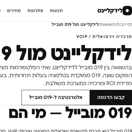
לידקליינט
●
תכונות
פתרונות
מחירים
ע
דף הבית
/
השוואות
/
לידקליינט מול
019 מובייל
מרכזיה וירטואלית / VOIP
לידקליינט מול
019 
הפוקוס שונה. 019 ממוקדת בטלפוניה בעלות תחרותית
מדידת ROI ומרכזיה כמערכת משולבת.
קבעו הדגמה
אלטרנטיבה ל-
019 מובייל
019 מובייל
— מי הם
019 מובי