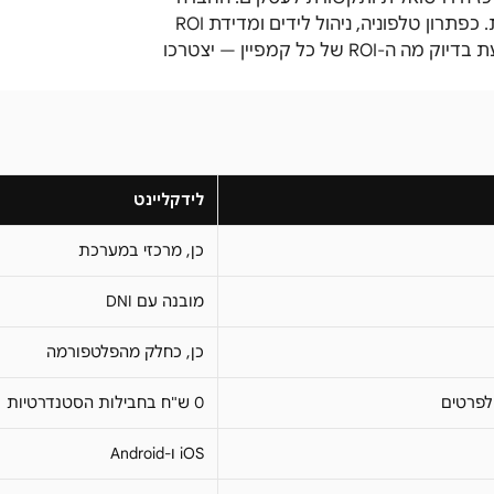
פועלת בשוק הישראלי ומציעה פתרונות טלפוניה בעלויות תחרותיות. כפתרון טלפוניה, ניהול לידים ומדידת ROI
שיווקי אינם בליבת הפתרון. עסקים שמשקיעים בפרסום ורוצים לדעת בדיוק מה ה-ROI של כל קמפיין — יצטרכו
לידקליינט
כן, מרכזי במערכת
מובנה עם DNI
כן, כחלק מהפלטפורמה
0 ש"ח בחבילות הסטנדרטיות
iOS ו-Android