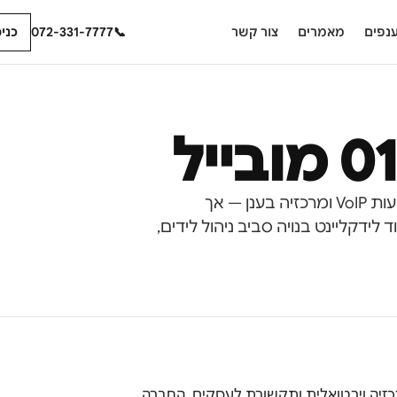
נפים
מאמרים
צור קשר
📞
072-331-7777
כני
מובייל
בהשוואה בין 019 מובייל ללידקליינט, שתי הפלטפורמות מציעות VoIP ומרכזיה בענן — אך
, בעוד לידקליינט בנויה סביב ניהול לידים,
יל היא חברת תקשורת ישראלית המציעה שירותי VoIP, מרכזיה וירטואלית ותקשורת לעסקים. החברה