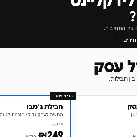
לידקליינט
חירים
הכי פופולרי
סק
חבילת ג׳מבו
טן
מתאים לעסק גדול / סוכנות קטנה
₪
319
₪
249
ש
/ חודש