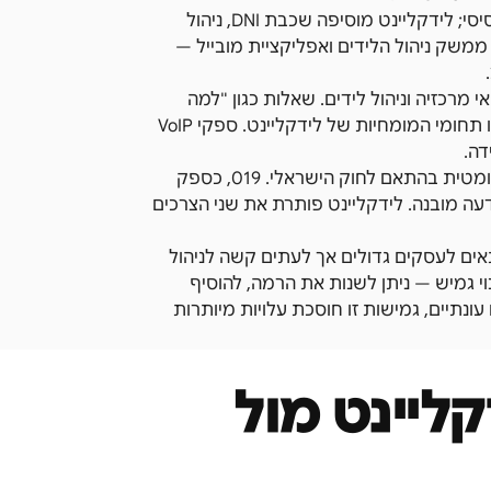
ה-Onboarding בלידקליינט עבור לקוחות 019: 019 מציעה VoIP בסיסי; לידקליינט מוסיפה שכבת DNI, ניהול
קורות פרסום, ממשק ניהול הלידים ואפליקציית מובייל —
רכזיה וניהול לידים. שאלות כגון "למה
שיחה לא הוקלטה" או "איך לקשר DNI לקמפיין גוגל ספציפי" — אלו תחומי המומחיות של לידקליינט. ספקי VoIP
ציות לחוק הקלטת שיחות: לידקליינט מטמיעה הודעת הקלטה אוטומטית בהתאם לחוק הישראלי. 019, כספק
דעה מובנה. לידקליינט פותרת את שני הצרכים
מודל שמתאים לעסקים גדולים אך לעתים קשה לניהול
 גמיש — ניתן לשנות את הרמה, להוסיף
נתיים, גמישות זו חוסכת עלויות מיותרות
ליינט מול