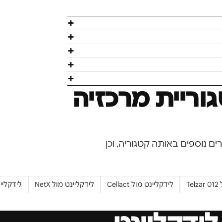
וריית
מרכזיה
ים נוספים באותה קטגוריה, וכן
ל
Telzar 012
לידקליינט מול
Cellact
לידקליינט מול
NetX
לידקליי