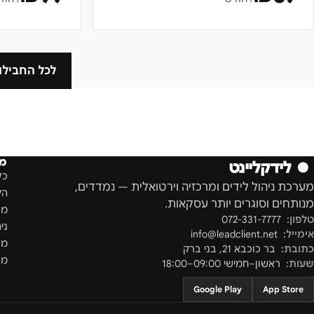
לכל החבילו
מו
●
לידקליינט
כל
מערכת ניהול לידים ומרכזיה וירטואלית — נמדדים,
הק
מנותחים וסוגרים יותר עסקאות.
מס
טלפון:
072-331-7777
ני
אימייל:
info@leadclient.net
מר
כתובת:
בר כוכבא 21
,
בני ברק
מספ
שעות:
ראשון–חמישי 09:00–18:00
Google Play
App Store