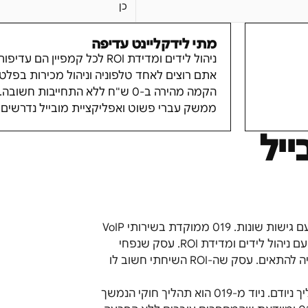
כן
מתי לידקליינט עדיפה
ניהול לידים ומדידת ROI לכל קמפיין הם עדיפות.
אתם רוצים לאחד טלפוניה וניהול מכירות בפל
הקמה מהירה ב-0 ש"ח ללא התחייבות חשובה.
ממשק עברי פשוט ואפליקציית מובייל נדרשים.
019 מובייל ולידקליינט שתיהן נמצאות בשוק ה-VoIP הישראלי, אך עם גישות שונות. 019 ממוקדת בשירותי VoIP
בעלות תחרותית; לידקליינט בנויה כפלטפורמה המאחדת טלפוניה עם ניהול לידים ומדידת ROI. עסק שנפחי
השיחות שלו גדולים ומחיר השיחה הוא השיקול המרכזי — 019 עשויה להתאים. עסק שה-ROI השיחתי חשוב לו
לפני מעבר מ-019, בדקו אילו מספרים עסקיים ברשותכם ומה תהליך ניודם. ניוד מ-019 הוא תהליך חוקי הנמשך