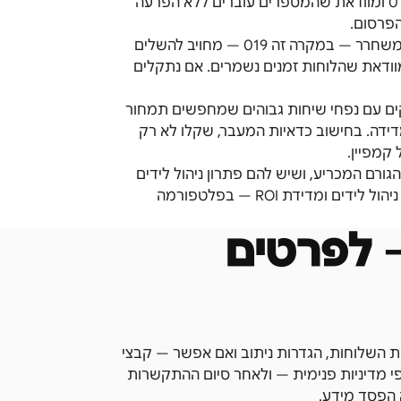
7 עד 14 ימי עסקים. לידקליינט מנהלת את הבקשה, מתאמת עם 019 ומוודאת שהמספרים עוברים ללא הפרעה
ניוד מספרים בישראל מוגן בחוק ומנוהל בפיקוח רגולטורי. הספק המשחרר — במקרה זה 019 — מחויב להשלים
מוודאת שהלוחות זמנים נשמרים. אם נתקלים
קים עם נפחי שיחות גבוהים שמחפשים תמחור
מדידה. בחישוב כדאיות המעבר, שקלו לא רק
 לעסקים שנפחי השיחות גדולים ותמחור ה-VoIP הוא הגורם המכריע, ושיש להם פתרון ניהול לידים
נפרד. לידקליינט מתאימה לעסקים שרוצים לאחד הכל — טלפוניה, ניהול לידים ומדידת ROI — בפלטפורמה
 לפרטים
י הניוד, בקשו מ-019 ייצוא של רשימות השלוחות, הגדרות ניתוב ואם אפשר — קבצי
01, כחברת VoIP, שומרת נתונים לפי מדיניות פנימית — ולאחר סיום ההתקשרות
 הפסד מידע.