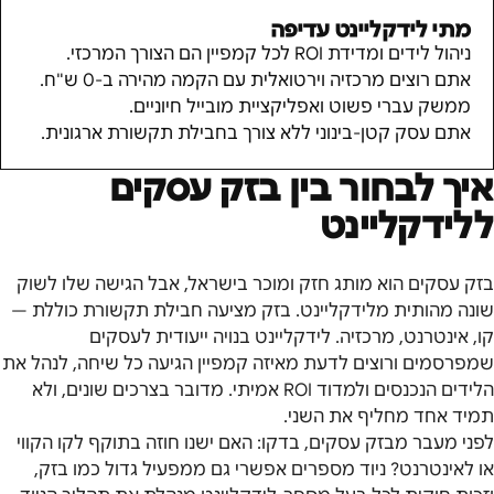
מתי לידקליינט עדיפה
ניהול לידים ומדידת ROI לכל קמפיין הם הצורך המרכזי.
אתם רוצים מרכזיה וירטואלית עם הקמה מהירה ב-0 ש"ח.
ממשק עברי פשוט ואפליקציית מובייל חיוניים.
אתם עסק קטן-בינוני ללא צורך בחבילת תקשורת ארגונית.
איך לבחור בין
בזק עסקים
ללידקליינט
בזק עסקים הוא מותג חזק ומוכר בישראל, אבל הגישה שלו לשוק
שונה מהותית מלידקליינט. בזק מציעה חבילת תקשורת כוללת —
קו, אינטרנט, מרכזיה. לידקליינט בנויה ייעודית לעסקים
שמפרסמים ורוצים לדעת מאיזה קמפיין הגיעה כל שיחה, לנהל את
הלידים הנכנסים ולמדוד ROI אמיתי. מדובר בצרכים שונים, ולא
תמיד אחד מחליף את השני.
לפני מעבר מבזק עסקים, בדקו: האם ישנו חוזה בתוקף לקו הקווי
או לאינטרנט? ניוד מספרים אפשרי גם ממפעיל גדול כמו בזק,