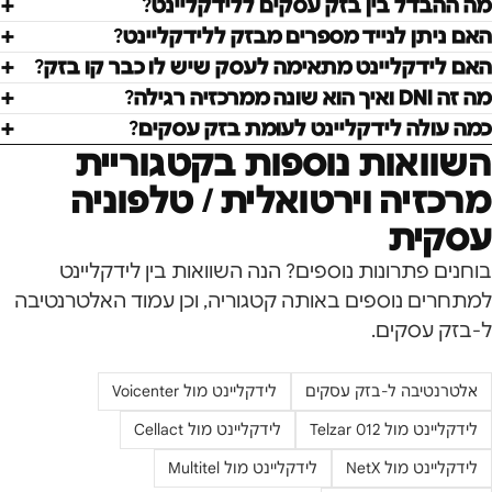
מה ההבדל בין בזק עסקים ללידקליינט?
האם ניתן לנייד מספרים מבזק ללידקליינט?
האם לידקליינט מתאימה לעסק שיש לו כבר קו בזק?
מה זה DNI ואיך הוא שונה ממרכזיה רגילה?
כמה עולה לידקליינט לעומת בזק עסקים?
השוואות נוספות בקטגוריית
מרכזיה וירטואלית / טלפוניה
עסקית
בוחנים פתרונות נוספים? הנה השוואות בין לידקליינט
למתחרים נוספים באותה קטגוריה, וכן עמוד האלטרנטיבה
ל-
בזק עסקים
.
אלטרנטיבה ל-
בזק עסקים
לידקליינט מול
Voicenter
לידקליינט מול
Telzar 012
לידקליינט מול
Cellact
לידקליינט מול
NetX
לידקליינט מול
Multitel