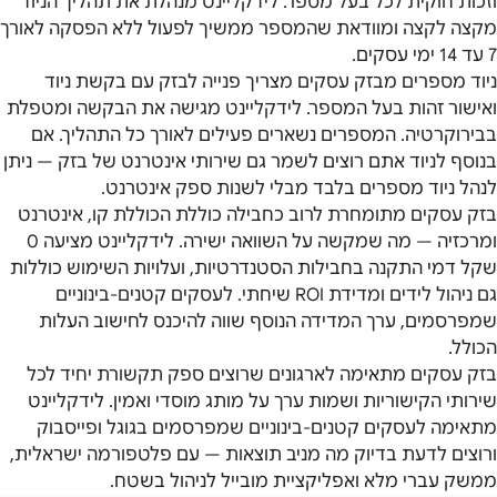
וזכות חוקית לכל בעל מספר. לידקליינט מנהלת את תהליך הניוד
מקצה לקצה ומוודאת שהמספר ממשיך לפעול ללא הפסקה לאורך
7 עד 14 ימי עסקים.
ניוד מספרים מבזק עסקים מצריך פנייה לבזק עם בקשת ניוד
ואישור זהות בעל המספר. לידקליינט מגישה את הבקשה ומטפלת
בבירוקרטיה. המספרים נשארים פעילים לאורך כל התהליך. אם
בנוסף לניוד אתם רוצים לשמר גם שירותי אינטרנט של בזק — ניתן
לנהל ניוד מספרים בלבד מבלי לשנות ספק אינטרנט.
בזק עסקים מתומחרת לרוב כחבילה כוללת הכוללת קו, אינטרנט
ומרכזיה — מה שמקשה על השוואה ישירה. לידקליינט מציעה 0
שקל דמי התקנה בחבילות הסטנדרטיות, ועלויות השימוש כוללות
גם ניהול לידים ומדידת ROI שיחתי. לעסקים קטנים-בינוניים
שמפרסמים, ערך המדידה הנוסף שווה להיכנס לחישוב העלות
הכולל.
בזק עסקים מתאימה לארגונים שרוצים ספק תקשורת יחיד לכל
שירותי הקישוריות ושמות ערך על מותג מוסדי ואמין. לידקליינט
מתאימה לעסקים קטנים-בינוניים שמפרסמים בגוגל ופייסבוק
ורוצים לדעת בדיוק מה מניב תוצאות — עם פלטפורמה ישראלית,
ממשק עברי מלא ואפליקציית מובייל לניהול בשטח.