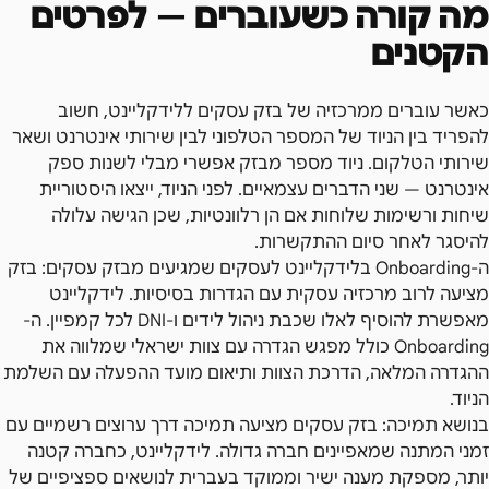
מה קורה כשעוברים — לפרטים
הקטנים
כאשר עוברים ממרכזיה של בזק עסקים ללידקליינט, חשוב
להפריד בין הניוד של המספר הטלפוני לבין שירותי אינטרנט ושאר
שירותי הטלקום. ניוד מספר מבזק אפשרי מבלי לשנות ספק
אינטרנט — שני הדברים עצמאיים. לפני הניוד, ייצאו היסטוריית
שיחות ורשימות שלוחות אם הן רלוונטיות, שכן הגישה עלולה
להיסגר לאחר סיום ההתקשרות.
ה-Onboarding בלידקליינט לעסקים שמגיעים מבזק עסקים: בזק
מציעה לרוב מרכזיה עסקית עם הגדרות בסיסיות. לידקליינט
מאפשרת להוסיף לאלו שכבת ניהול לידים ו-DNI לכל קמפיין. ה-
Onboarding כולל מפגש הגדרה עם צוות ישראלי שמלווה את
ההגדרה המלאה, הדרכת הצוות ותיאום מועד ההפעלה עם השלמת
הניוד.
בנושא תמיכה: בזק עסקים מציעה תמיכה דרך ערוצים רשמיים עם
זמני המתנה שמאפיינים חברה גדולה. לידקליינט, כחברה קטנה
יותר, מספקת מענה ישיר וממוקד בעברית לנושאים ספציפיים של