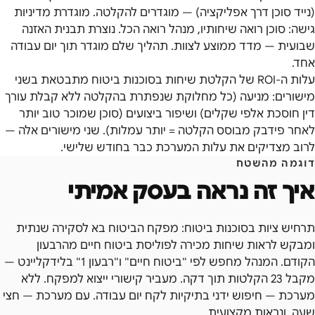
(נייד סוכן דרך אפליקציה) — מוגדרים להקלטה. מוגדרת מדיניות
גישה: סוכן רואה שיחותיו, מנהל רואה הכל. נוצרת תבנית האזנה
שבועית — מדד ממוצע לצוות. תהליך שלם מוגדר תוך יום עבודה
אחד.
עלות ה-ROI של הקלטת שיחות בסוכנות ביטוח מתבטאת בשני
מישורים: מניעה (כל מחלוקת שנפתרת בהקלטה ללא קבלת עורך
דין חוסכת אלפי שקלים) ושיפור ביצועים (סוכן שמוכר טוב יותר
לאחר פידבק מבוסס הקלטה = יותר עמלות). שני מישורים אלה —
לרוב מצדיקים את עלות המערכת כבר בחודש שלישי.
דוגמה מהשטח
איך זה נראה בעסק אמיתי
תרחיש ציות בסוכנות ביטוח: מפקח הביטוח בא לסקירה שנתית
ומבקש לראות שיחות מכירה לפוליסת ביטוח חיים מהרבעון
הקודם. המנהל מחפש לפי "ביטוח חיים" ו"רבעון 1" בלידקליינט —
מקבל 23 הקלטות תוך דקה. מעביר קישורי ייצוא למפקח. ללא
מערכת — חיפוש ידני בתיקיות לקח יום עבודה. עם מערכת — חצי
שעה, ונראות מקצועית.