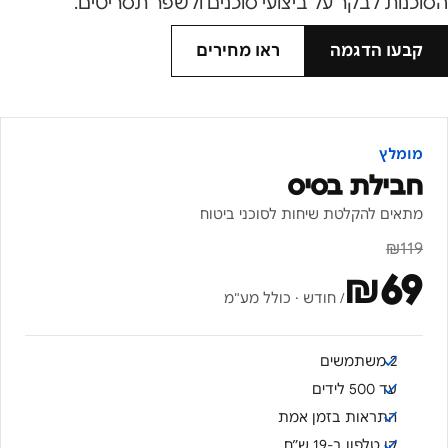
הסוכנות לבקר על ביצועי סוכנים ולשפר תסריטים.
קבעו הדגמה
ראו מחירים
מומלץ
חבילת בסיס
מתאים להקלטת שיחות לסוכני ביטוח
₪
119
₪
69
/ חודש · כולל מע"מ
2 משתמשים
עד 500 לידים
התראות בזמן אמת
קו טלפון ב-19 ש״ח