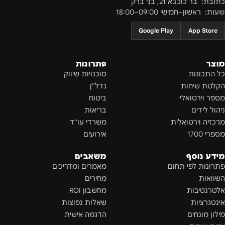
כתובת:
בר כוכבא 21
,
בני ברק
שעות:
ראשון–חמישי 09:00–18:00
Google Play
App Store
מוצר
פתרונות
כל התכונות
סוכנויות שיווק
הקלטת שיחות
נדל"ן
מספר וירטואלי
ביטוח
ניהול לידים
בריאות
מרכזיה וירטואלית
משרדי עו"ד
מספרי 1700
אירועים
מידע נוסף
משאבים
פתרונות לפי תחום
מאמרים ומדריכים
השוואות
מחירים
אלטרנטיבות
מחשבון ROI
אינטגרציות
שאלות נפוצות
מילון מונחים
הדגמה אישית