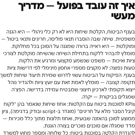
איך זה עובד בפועל — מדריך
מעשי
בענף הביטוח, הקלטת שיחות היא לא רק כלי ניהולי — היא הגנה
משפטית. שיחה שבה הוסברו תנאי פוליסה, חריגים ותנאי ביטול —
ומוקלטת — היא ראייה ברורה שמגנה על הסוכן בכל מחלוקת.
מומלץ להבהיר ללקוח בתחילת השיחה שהשיחה מוקלטת לצורכי
ציות ואיכות — משפט שנשמע מקצועי ומרגיע את הלקוח.
טעות נפוצה: לא מקצים מספרי אחסון מינימלי לפי דרישות ציות
בענף. הפיקוח על הביטוח עשוי לדרוש שמירת תיעוד שיחות למשך
תקופה קצובה — מומלץ לאמת זאת עם יועץ ציות ולהגדיר נוהל
ייצוא תקופתי לארכיון חיצוני שמבטיח עמידה בדרישה. הפצ'ה
שמגלים בביקורת — יקרה.
KPIs לסוכנות ביטוח עם הקלטות: אחוז שיחות שנאמר בהן "לקוח
קיבל הסבר מלא על חריגים" (מוגדר ב-script ובודק בדגימה), ציון
ממוצע לסוכן בהאזנה שבועית, ואחוז תלונות מתוך כלל מכירות —
מדד שמגלה אם סוכנים מוכרים בצורה הוגנת.
להגדרת הקלטה בסוכנות ביטוח: כל שלוחה ומספר מחוץ למשרד