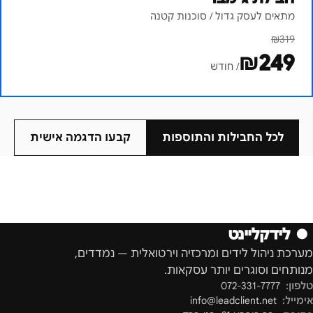
מתאים לעסק גדול / סוכנות קטנה
₪
319
₪
249
/ חודש
לכל החבילות והתוספות
קבעו הדגמה אישית
●
לידקליינט
מערכת ניהול לידים ומרכזיה וירטואלית — נמדדים,
מנותחים וסוגרים יותר עסקאות.
טלפון:
072-331-7777
אימייל:
info@leadclient.net