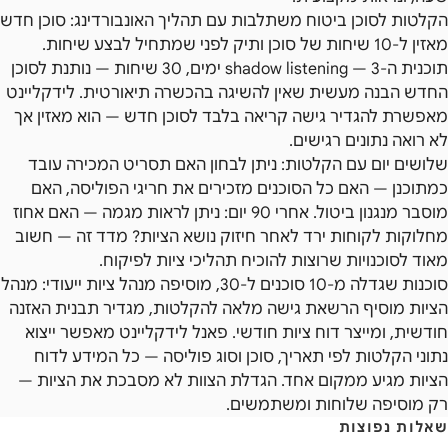
הקלטות לסוכן ביטוח משתלבות עם תהליך האונבורדינג: סוכן חדש
מאזין ל-10 שיחות של סוכן ותיק לפני שמתחיל לבצע שיחות.
תוכנית ה-shadow listening — 3 ימים, 30 שיחות — נותנת לסוכן
החדש הבנה מעשית שאין להשיגה בהכשרה תיאורטית. לידקליינט
מאפשרת להגדיר גישה קריאה בלבד לסוכן חדש — הוא מאזין אך
לא רואה נתונים רגישים.
שלושים יום עם הקלטות: ניתן לבחון האם תסריט המכירה עובד
כמתוכנן — האם כל הסוכנים מזכירים את חריגי הפוליסה, האם
מוסבר מנגנון ביטול. אחרי 90 יום: ניתן לראות מגמה — האם אחוז
מחלוקות לקוחות ירד לאחר חיזוק נושא הציות? מדד זה — חשוב
מאוד לסוכנויות שרוצות להוכיח תהליכי ציות לפיקוח.
סוכנות שגדלה מ-10 סוכנים ל-30, מוסיפה מנהל ציות ייעודי: מנהל
הציות מוסיף הרשאת גישה מלאה להקלטות, מגדיר תבנית האזנה
חודשית, ומייצר דוח ציות חודשי. פאנל לידקליינט מאפשר ייצוא
נתוני הקלטות לפי תאריך, סוכן וסוג פוליסה — כל המידע לדוח
הציות מגיע ממקום אחד. הגדלת הצוות לא מסבכת את הציות —
רק מוסיפה שלוחות ומשתמשים.
שאלות נפוצות