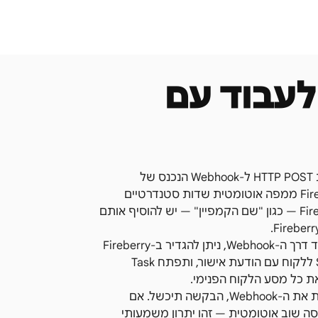
לעבוד עם
זרימת הנתונים ישירות מלידקליינט ל-Fireberry: לידקליינט שולחת HTTP POST ל-Webhook הנכנס של
Fireberry עם JSON המכיל שדות שם, טלפון, מקור ותאריך. Fireberry ממפה אוטומטית שדות סטנדרטיים
לאובייקט ה-Lead שלה. כאשר יש שדות מותאמים אישית ב-Fireberry — כגון "שם הקמפיין" — יש להוסיף אותם
Fireberry תומכת בהגדרת Automations פנימיות: לאחר יצירת הליד דרך ה-Webhook, ניתן להגדיר ב-Fireberry
שהמערכת תשייך אוטומטית את הליד לנציג לפי מקור, תשלח SMS ללקוח עם הודעת אישור, ותפתח Task
טיפול בשגיאות: אם Fireberry לא זמינה בשנייה שלידקליינט שולחת את ה-Webhook, הבקשה תיכשל. אם
מר את הלידים בתור ומנסה שוב אוטומטית — זהו יתרון משמעותי