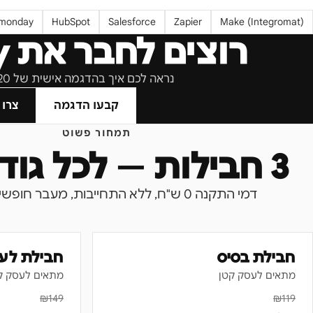
monday
HubSpot
Salesforce
Zapier
Make (Integromat)
רוצים לחבר את
y
נראה לכם איך בהדגמה אישית של 20 דקות, בעברית.
קבעו הדגמה
צרו 
תמחור פשוט
3 חבילות — לכל גודל עסק
דמי התקנה 0 ש"ח, ללא התחייבות, מעבר חופשי בין חבילות.
חבילת בסיס
חבילת לע
מתאים לעסק קטן
מתאים לעסק ק
₪
149
₪
119