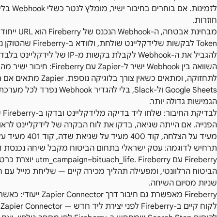
לזמינות. 
חוזרות.
Token לבקשות שלידקל
להגביל את ה-Webhook לקבלת בקשות מ-IP של לידקליינט בלבד — אם Fireberry תומכת בכך.
השוואה בין Webhook ישיר ל-ier
הגמישות גדולה יותר.
לבד
מעיד על הצלחה, קוד 400 מעיד על שגיאת שדה, קוד 401 מעיד על בעיית אימות.
תרחיש לדוגמה: עסק ישראלי בתחום הביטוח מקבל שיחה נכנסת דר
Fireberry עם ireberry
הביטוח הרלוונטי, ומפעילה תהליך מכירה קיים — שליחת מייל עם ח
שניות מסיום השיחה.
Fireberry מאפשרת גם חי