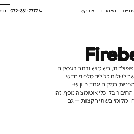
נפים
מאמרים
צור קשר
📞
072-331-7777
כני
Fireb
Applecr) היא מערכת CRM ישראלית פופולרית, בשימוש נרחב בעסקים
ם בישראל. חיבור לידקליינט ל-Fireberry מאפשר לשלוח כל ליד טלפוני חדש
כל הפניות במקום אחד. כיוון ש-
תוח, ניתן לממש את החיבור בלי כלי אוטומציה נוסף. זהו
ן מקומי בשתי הקצוות — גם