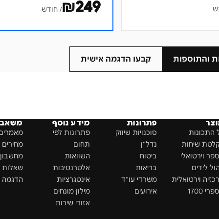
₪
249
ש
/ חודש
ת והתוספות
קבעו הדגמה אישית
צר
פתרונות
מידע נוסף
משאבי
 התכונות
סוכנויות שיווק
פתרונות לפי
מאמרים 
לטת שיחות
נדל"ן
תחום
מחירים
פר וירטואלי
ביטוח
השוואות
מחשבון ROI
הול לידים
בריאות
אלטרנטיבות
שאלות נ
כזיה וירטואלית
משרדי עו"ד
אינטגרציות
הדגמה א
רי 1700
אירועים
מילון מונחים
אזורי שירות