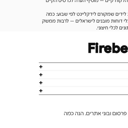
Fir לפי מספר טלפון, ואם הלקוח קיים — מוסיף הערה לכרטיס הקיים
יה פועלת, מומלץ לבנות דוח ב-Fireberry שמציג לידים שמקורם לידקליינט לפי שבוע: כמה
 כמה הפכו ללקוחות פעילים. Fireberry מציעה כלי דוחות מובנים לישראלים — לרבות ממשק
ם לכלי חיצוני.
Firebe
ים, מערכות CRM, פלטפורמות פרסום ובוני אתרים. הנה כמה