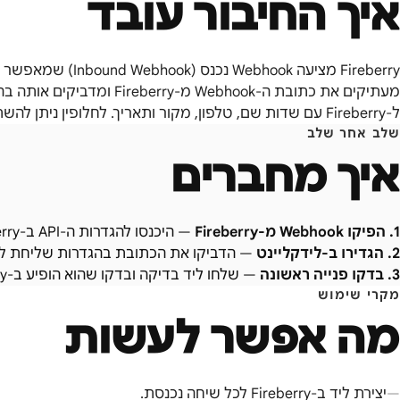
איך החיבור עובד
מעתיקים את כתובת ה-Webhook מ
ל-Fireberry עם שדות שם, טלפון, מקור ותאריך. לחלופין ניתן להשתמש ב-Zapier עם חיבור Fireberry.
שלב אחר שלב
איך מחברים
1
.
הפיקו Webhook מ-Fireberry
—
היכנסו להגדרות ה-API ב-Fireberry וצרו Webhook נכנס ייחודי.
2
.
הגדירו ב-לידקליינט
—
הדביקו את הכתובת בהגדרות שליחת לידי
3
.
בדקו פנייה ראשונה
—
שלחו ליד בדיקה ובדקו שהוא הופיע ב-Fireberry עם כל השדות.
מקרי שימוש
מה אפשר לעשות
יצירת ליד ב-Fireberry לכל שיחה נכנסת.