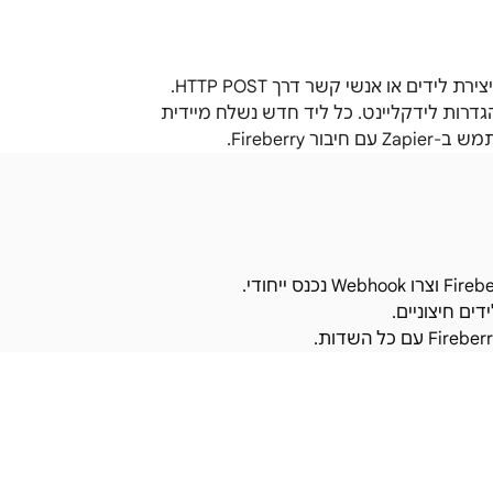
Fireberry מציעה Webhook נכנס (Inbound Webhook) שמאפשר יצירת לידים או אנשי קשר דרך HTTP POST.
-Fireberry ומדביקים אותה בהגדרות לידקליינט. כל ליד חדש נשלח מיידית
ם חיצוניים.