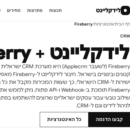
לידקליינט
●
תכונות
פתרונות
מחירים
ע
דף הבית
/
אינטגרציות
/
Fireberry
CRM
לידקליינט +
erry
Fireberry (לשעבר m
קטנים ובינוניי
ישירות ל-CRM הישראלי, כך שצוות המכירות מקבל את 
Fireberry תומכת ב-Webhook ו-API פ
שילוב טבעי עבור עסקים ישראליים שרוצים להשתמש בפתרו
לניהול לידים וגם ל-CRM.
קבעו הדגמה
כל האינטגרציות