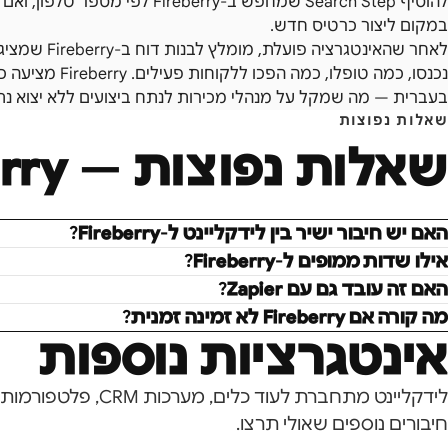
להוסיף Search Step שמחפש ב-eberry
במקום ליצור כרטיס חדש.
לאחר שהאינטגרצ
נכנסו, כמה טופלו,
בעברית — מה שמקל על מנהלי מכירות לנתח ביצועים ללא יצוא נתוני
שאלות נפוצות
שאלות נפוצות —
rry
האם יש חיבור ישיר בין לידקליינט ל-Fireberry?
אילו שדות ממופים ל-Fireberry?
האם זה עובד גם עם Zapier?
מה קורה אם Fireberry לא זמינה זמנית?
אינטגרציות נוספות
לידקליינט מתחברת לעוד כל
חיבורים נוספים שאולי תרצו.