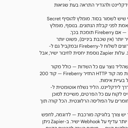
אם בוחרים בחיבור ישיר, מומלץ לנטר כשלי Webhook בלידקליינט ולהגדיר התראה בעת שגיאות
מבחינת אבטחה, ה-Webhook הנכנס של Fireberry הוא URL ייחודי שיש לשמור בסוד. מומלץ להוסיף Secret
יינט שולחת, ולוודא ב-Fireberry שהטוקן נאמת לפני קבלת הנתונים. בנוסף, מומלץ
Zap עם Fireberry: חיבור ישיר מהיר יותר (אין שכבת ביניים), פשוט יותר
לתחזוקה, ומתאים כשאין צורך בלוגיקה נוספת. Zapier מתאים אם רוצים לשלוח ל-Fireberry ובמקביל גם ל-
Google Sheets ול-Slack, בלי להגדיר Webhook נפרד לכל מערכת. עלות Zapier נוספת יחסית לחיבור ישיר, אבל
יקת החיבור: שלחו ליד בדיקה מלידקליינט ובדקו ב-Fireberry שהליד נוצר עם כל השדות — כולל מקור
הפנייה. אם הייתה שגיאה, בדקו את לוח הבקרה של לידקליינט לראות מה קוד HTTP החזיר Fireberry — קוד 200
ך לידקליינט. הליד נשלח אוטומטית ל-
utm_campaign=bituach_life. F יוצרת כרטיס לקוח עם כל הפרטים, משייכת לסוכן
ומרים על הפוליסה הרלוונטית. הכל קורה תוך
בור דרך Zapier Connector ייעודי: כאשר יש צורך בלוגיקה מורכבת — לדוגמה, לחפש
לקוח קיים ב-Fireberry לפני יצירת ליד חדש — Zapier Connector יותר עדיף על Webhook ישיר. ב-Zapier ניתן