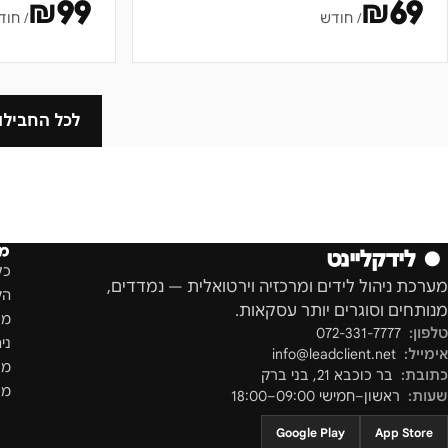
₪
99
₪
69
/ חודש
/ חוד
לכל החבילו
מו
●
לידקליינט
כל
מערכת ניהול לידים ומרכזיה וירטואלית — נמדדים,
הק
מנותחים וסוגרים יותר עסקאות.
מס
טלפון:
072-331-7777
ני
אימייל:
info@leadclient.net
מר
כתובת:
בר כוכבא 21
,
בני ברק
מספ
שעות:
ראשון–חמישי 09:00–18:00
Google Play
App Store