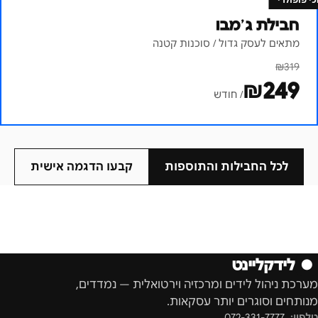
חבילת ג׳מבו
מתאים לעסק גדול / סוכנות קטנה
₪
319
₪
249
/ חודש
לכל החבילות והתוספות
קבעו הדגמה אישית
●
לידקליינט
מערכת ניהול לידים ומרכזיה וירטואלית — נמדדים,
מנותחים וסוגרים יותר עסקאות.
טלפון:
072-331-7777