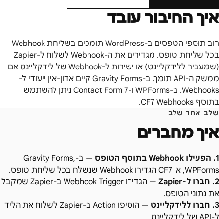
איך החיבור עובד
רוב תוספי הטפסים ב-WordPress תומכים בשליחת Webhook
בכל שליחת טופס. מגדירים את ה-Webhook לשלוח ל-Zapier
(שמעביר ללידקליינט) או ישירות ל-Webhook של לידקליינט אם
ממשק ה-API תומך. ב-Gravity Forms קיים אדון-אין ייעודי ל-
Webhooks. ב-WPForms ו-Contact Form 7 ניתן להשתמש
בתוסף CF7 Webhooks.
שלב אחר שלב
איך מחברים
1
.
הפעילו Webhook בתוסף הטופס
—
ב-Gravity Forms,
WPForms, או CF7 הגדירו Webhook שנשלח בכל שליחת טופס.
2
.
חברו ל-Zapier
—
הגדירו Webhook Trigger ב-Zapier שמקבל
את נתוני הטופס.
3
.
חברו ללידקליינט
—
הוסיפו Action ב-Zapier לשלוח את הליד
ל-API של לידקליינט.