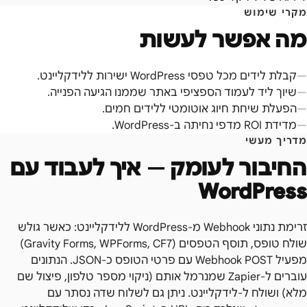
מקרי שימוש
מה אפשר לעשות
קבלת לידים מכל טפסי WordPress ישירות ללידקליינט.
שיוך ליד לעמוד הספציפי באתר שממנו הגיעה הפנייה.
הפעלת שיחת חיוג אוטומטי ללידים חמים.
מדידת ROI מדפי נחיתה ב-WordPress.
מדריך מעשי
החיבור לעומק — איך לעבוד עם
WordPress
זרימת נתוני Webhook מ-WordPress ללידקליינט: כאשר גולש
שולח טופס, תוסף הטפסים (Gravity Forms, WPForms, CF7)
מפעיל Webhook POST עם פרטי הטופס כ-JSON. הנתונים
עוברים ל-Zapier שמנרמל אותם (ניקוי מספר טלפון, פיצול שם
מלא) ושולח ל-לידקליינט. ניתן גם לשלוח שדה נסתר עם