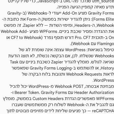
utm_source שנלכד מה-URL ב-JavaScript, כדי שלידקליינט
תדע מאיזה קמפיין הגיעה הפנייה.
Gravity Forms מציע Add-On ייעודי ל-Webhooks (ב-Gravity
Forms Elite): ניתן להגדיר ישירות בממשק ה-Form את כתובת ה-
Webhook, ה-Headers, ומיפוי השדות — ללא Zapier. זה מפשט
את ההגדרה ומסיר שכבת ביניים. WPForms מציע Webhook Add-
On ב-תוכנית Pro. CF7 דורש תוסף נפרד (CF7 to Webhook או
Flamingo עם Webhook).
טיפול בשגיאות: WordPress עצמה אינה שומרת לוג של
Webhooks שנשלחו. לכן, אם הבקשה נכשלת, לא תוצג הודעת
שגיאה לגולש. מומלץ להגדיר Zapier כשכבת ביניים עם Task
History, או להשתמש ב-Gravity Forms Logging שמאפשר
לראות Webhook Requests ותגובות בלוח הבקרה של
WordPress.
מבחינת אבטחה, Webhook POST מ-WordPress יכול להכיל
Header Authorization עם Bearer Token. Gravity Forms ו-
WPForms מאפשרים הגדרת Custom Headers בממשק. מומלץ
גם להגביל את ה-Webhook לשלוח רק ממשתמשים שעברו
reCAPTCHA — כך מניעים שליחת לידים מזויפים מבוטים לתוך