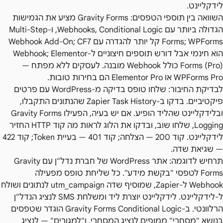
לידקליינט.
השוואה בין תוספי הטפסים: Gravity Forms מציע את הגמישות
הגדולה ביותר עם Webhooks, Conditional Logic, ו-Multi-Step
Forms; WPForms קל יותר להגדרה עם Webhook Add-On; CF7
הוא חינמי אבל דורש תוספים חיצוניים ל-Webhook; Elementor
Forms (Pro) כולל Webhook מובנה. לעסקים ללא מפתח —
WPForms Pro או Elementor Pro הם בחירות טובות.
לבדיקת החיבור: שלחו טופס בדיקה מ-WordPress עם פרטים
פיקטיביים. בדקו ב-Zapier Task History שהנתונים התקבלו,
ובלידקליינט שהליד הופיע. אם יש בעיה, הפעילו Gravity Forms
Logging, שלחו שוב, ובדקו את הלוג לראות מה קוד HTTP החזיר
לידקליינט. קוד 200 — הצלחה; קוד 401 — בעיית Token; קוד 422
— שגיאת שדה.
תרחיש לדוגמה: אתר WordPress של חברת נדל"ן עם Gravity
Forms לטפסי "בקשת מידע". כל שליחת טופס מפעילה
Webhook ל-Zapier, שמוסיף שדה utm_campaign לנתונים ושולח
ל-לידקליינט. לידקליינט יוצרת ליד ומשלחת SMS לנציג הנדל"ן
הרלוונטי. ב-Gravity Forms Conditional Logic הוגדר שטפסים
בנושא "מסחרי" ממופים לנציג המסחרי, ו"למגורים" — לנציג