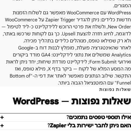
המגורים.
WordPress עם WooCommerce מאפשר גם לשלוח הזמנות
חדשות כלידים: ניתן להגדיר Zapier Trigger על WooCommerce
New Order, ולשלח את פרטי הרוכש ללידקליינט כ-ליד לטיפול —
לדוגמה, לחיוג חזרה להצעת Upsell. כך גם לקוחות שרכשו באתר,
ולא רק שמילאו טופס, מנוהלים כלידים בתהליך מכירה.
לאחר שהאינטגרציה פועלת, מומלץ לבנות דוח ב-Google
Analytics שמשלים את נתוני לידקליינט: GA4 מודד ביקורים
ואירועי Form Submit; לידקליינט מודדת שיחות; יחד ניתן לראות
מה המסע המלא של לקוח — ביקר בדף X, מילא טופס, ואז
התקשר. שילוב הנתונים מאפשר לאתר את דפי ה-"Bottom of
Funnel" עם הפוטנציאל הגבוה ביותר.
שאלות נפוצות
שאלות נפוצות —
WordPress
אילו תוספי טפסים נתמכים?
האם ניתן לחבר ישירות בלי Zapier?