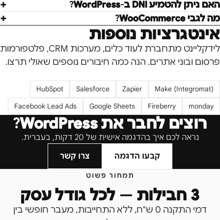
האם ניתן להטמיע DNI ב-WordPress?
מה לגבי WooCommerce?
אינטגרציות נוספות
לידקליינט מתחברת לעוד כלים, מערכות CRM, פלטפורמות
פרסום ובוני אתרים. הנה כמה חיבורים נוספים שאולי תרצו.
HubSpot
Salesforce
Zapier
Make (Integromat)
Facebook Lead Ads
Google Sheets
Fireberry
monday
רוצים לחבר את
WordPress
?
נראה לכם איך בהדגמה אישית של 20 דקות, בעברית.
קבעו הדגמה
צרו קשר
תמחור פשוט
3 חבילות — לכל גודל עסק
דמי התקנה 0 ש"ח, ללא התחייבות, מעבר חופשי בין