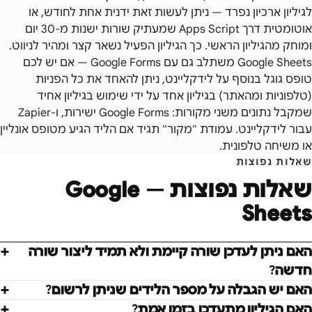
לגיליון ארכיון נפרד — ניתן לעשות זאת ידנית אחת לחודש, או
אוטומטית דרך Apps Script שמעתיק שורות ישנות מ-30 יום
ומוחק מהגיליון הראשי. כך הגיליון הפעיל נשאר קצר ומהיר לניווט.
Google Sheets משתלב גם עם Google Forms — אם יש לכם
טופס גוגל בנוסף על לידקליינט, ניתן להאחד את כל הפניות
(טלפוניות ומהאתר) בגיליון אחד על ידי שימוש בגיליון אחיד
שמקבל נתונים משני מקורות: Google Forms ישירות, ו-Zapier
עבור לידקליינט. עמודת "מקור" תגיד אם הליד הגיע מטופס אונליין
או משיחה טלפונית.
שאלות נפוצות
שאלות נפוצות —
Google
Sheets
האם ניתן לעדכן שורה קיימת ולא תמיד ליצור שורה
חדשה?
האם יש הגבלה על מספר הלידים שניתן לרשום?
האם הגיליון מתעדכן בזמן אמת?