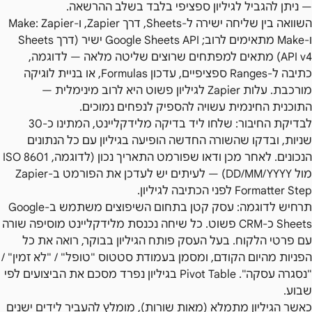
— ניתן להגביל לגיליון ספציפי בלבד בשלב ההרשאה.
השוואה בין שליחה ישירה ל-Sheets, דרך Zapier, ו-Make: Zapier
ו-Make מתאימים לרוב; Google Sheets API ישיר (דרך Sheets
API v4) מתאים למפתחים שרוצים שליטה מלאה — לדוגמה,
כתיבה ל-Ranges ספציפיים, עדכון Formulas, או בניית לוגיקה
מורכבת. עלות Zapier לגיליון פשוט היא לרוב מינימלית —
התוכנית החינמית עשויה להספיק לנפחים נמוכים.
לבדיקת החיבור: שלחו ליד בדיקה מלידקליינט, המתינו כ-30
שניות, ובדקו שהשורה החדשה הופיעה בגיליון עם כל הנתונים
הנכונים. לאחר מכן ודאו שפורמט התאריך נכון (לדוגמה, ISO 8601
מול DD/MM/YYYY) — לעיתים יש לעדכן את הפורמט ב-Zapier
Formatter Step לפני הכתיבה לגיליון.
תרחיש לדוגמה: עסק קטן בתחום השיפוצים משתמש ב-Google
Sheets כ-CRM פשוט. כל שיחה נכנסת מלידקליינט מוסיפה שורה
עם פרטי הלקוח. בעל העסק פותח הגיליון בבוקר, רואה את כל
הפניות מהיום הקודם, ומסמן בעמודת סטטוס "טופל" / "לא זמין" /
"נסגרה עסקה". Pivot Table בגיליון נפרד מסכם את הביצועים לפי
שבוע.
כאשר הגיליון מתמלא (מאות שורות), מומלץ להעביר לידים ישנים