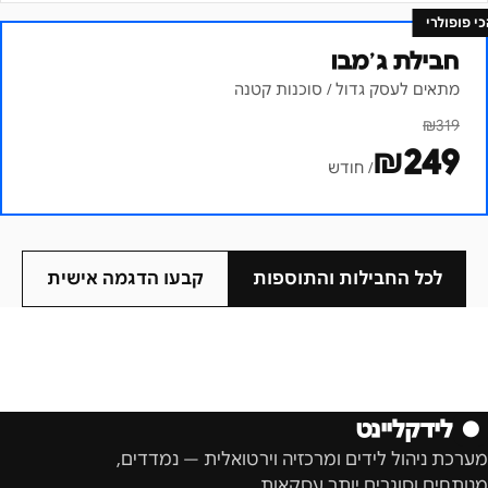
כי פופולרי
חבילת ג׳מבו
מתאים לעסק גדול / סוכנות קטנה
₪
319
₪
249
/ חודש
לכל החבילות והתוספות
קבעו הדגמה אישית
●
לידקליינט
מערכת ניהול לידים ומרכזיה וירטואלית — נמדדים,
מנותחים וסוגרים יותר עסקאות.