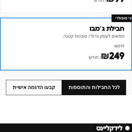
/ חודש
כי פופולרי
חבילת ג׳מבו
מתאים לעסק גדול / סוכנות קטנה
₪
319
₪
249
/ חודש
לכל החבילות והתוספות
קבעו הדגמה אישית
●
לידקליינט