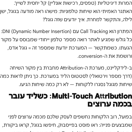
המרות דיגיטליות (טפסים, רכישות אונליין) קל יחסית לשייך.
האתגר האמיתי הוא שיחות טלפוניות: מישהו ראה מודעה בגוגל, ישן
לילה, והתקשר למחרת. איך יודעים שזה גוגל?
הפתרון הוא Call Tracking עם DNI (Dynamic Number Insertion):
כל גולש שמגיע לאתר רואה מספר טלפון ייחודי שמבוסס על מקור
הגעתו. כשמתקשר — המערכת יודעת שמספר זה = גוגל אדס,
ורושמת את ה-conversion.
ב-לידקליינט, מערכת ה-Attribution מחברת בין מקור השיחה
(דרך מספר וירטואלי) לסטטוס הליד במערכת. כך ניתן לראות כמה
שיחות מגוגל נסגרו ללקוחות — לא רק כמה שיחות הגיעו.
Multi-Touch Attribution: כשליד עובר
בכמה ערוצים
בפועל, רוב הלקוחות נחשפים לעסק שלכם מכמה ערוצים לפני
שמבצעים פנייה: ראו פוסט בפייסבוק, חיפשו בגוגל, קראו ביקורת,