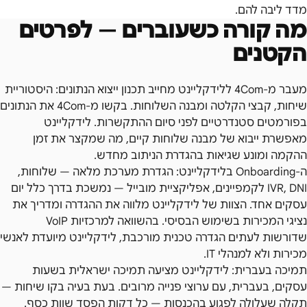
מדד ליבה להם.
מה קורה כשעוברים — לפרטים
הקטנים
מעבר מ-4Com ללידקליינט מחייב תכנון ייצוא הנתונים: היסטוריית
שיחות, קבצי הקלטה ומבנה השלוחות. בקשו מ-4Com את הנתונים
בפורמטים סטנדרטיים לפני סיום ההתקשרות. לידקליינט
מאפשרת ייבוא של מבנה שלוחות קיים, מה שמקצר את זמן
ההקמה ומונע שגיאות בהגדרת הניתוב מחדש.
ה-Onboarding בלידקליינט: הגדרת מערכת מלאה — שלוחות,
IVR, DNI לקמפיינים, אפליקציית מובייל — נמשכת בדרך כלל יום
עסקים אחד. הצוות של לידקליינט מלווה את ההגדרה ומדריך את
נציגי המכירות בשימוש הבסיסי. בהשוואה למרכזיות VoIP
שדורשות לעתים הגדרה טכנית מורכבת, לידקליינט מיועדת לאנשי
מכירות ולא למנהלי IT.
תמיכה בעברית: לידקליינט מציעה תמיכה ישראלית בשעות
עסקים, בעברית, עם ערוצי פנייה מרובים. בעת בעיה בקו שיחות —
תקלה שעלולה לפגוע בהכנסות — כל דקות הפסד שוות כסף.