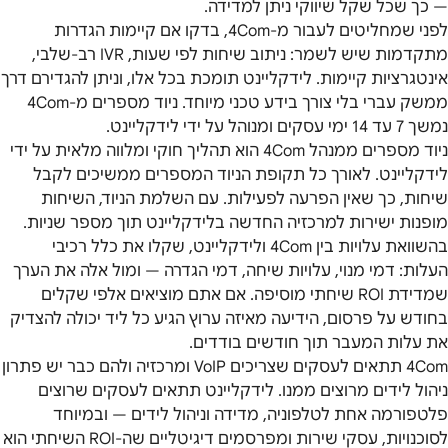
— כך שכל שקל שיווקי ניתן למדידה.
לפני שמחליטים לעבור מ-4Com, בדקו אם קיימות הגדרות
מתקדמות שיש לשמר: ניתוב שיחות לפי שעות, IVR רב-שלבי,
אינטגרציות קיימות. לידקליינט תומכת בכל אלו, וניתן להגדירם דרך
ממשק עברי בלי צורך בידע טכני מיוחד. ניוד מספרים מ-4Com
נמשך 7 עד 14 ימי עסקים ומנוהל על ידי לידקליינט.
ניוד מספרים ממנהל 4Com הוא תהליך חוקי ומלווה מלאית על ידי
לידקליינט. לאורך כל תקופת הניוד המספרים ממשיכים לקבל
שיחות, כך שאין הפרעה לפעילות. עם השלמת הניוד, השיחות
מופנות ישירות למרכזיה החדשה בלידקליינט תוך מספר שניות.
בהשוואת עלויות בין 4Com ולידקליינט, שקלו את כלל רכיבי
העלות: דמי מנוי, עלויות שיחה, דמי הגדרה — ומול אלה את הערך
שמדידת ROI שיחתי מוסיפה. אם אתם מוציאים אלפי שקלים
בחודש על פרסום, הידיעה מאיזה ערוץ הגיע כל ליד יכולה להצדיק
את עלות המעבר תוך חודשים בודדים.
4Com תתאים לעסקים שצריכים VoIP ומרכזיה ולהם כבר יש פתרון
ניהול לידים מרוצים ממנו. לידקליינט תתאים לעסקים שרוצים
פלטפורמה אחת לטלפוניה, מדידה וניהול לידים — ובמיוחד
לסוכנויות, עסקי שירות ומפרסמים דיגיטליים שה-ROI השיחתי הוא