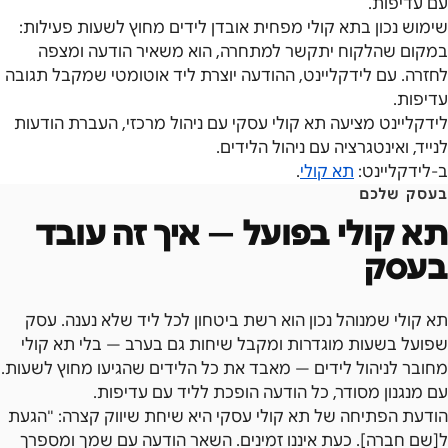
עם עדיפות.
שימוש נכון בתא קולי מפחית אובדן לידים מחוץ לשעות פעילות:
במקום שהלקוח יתקשר למתחרה, הוא משאיר הודעה ומצפה
לחזרה. עם לידקליינט, ההודעה יוצרת ליד אוטומטי שמקבל תגובה
עדיפות.
לידקליינט מציעה תא קולי עסקי עם ניהול מרכזי, העברת הודעות
לנייד, ואינטגרציה עם ניהול הלידים.
ב-לידקליינט:
תא קולי
.
בעסק שלכם
תא קולי
בפועל — איך זה עובד
בעסק
תא קולי שמנוהל נכון הוא רשת ביטחון לכל ליד שלא נענה. עסק
שפועל בשעות מוגדרות ומקבל שיחות גם בערב — בלי תא קולי
מחובר לניהול לידים — מאבד את כל הלידים שהגיעו מחוץ לשעות.
עם מנגנון מסודר, כל הודעה הופכת לליד עם עדיפות.
הודעת הפתיחה של תא קולי עסקי היא שיחת שיווק קצרה: "הגעת
ל[שם חברה]. כעת איננו זמינים. השאר הודעה עם שמך ומספרך