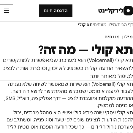
לידקליינט
●
הדגמה חינם
דף הבית
/
מילון מונחים
/
תא קולי
מילון מונחים
תא קולי
— מה זה?
תא קולי (Voicemail) הוא מערכת שמאפשרת למתקשרים
להשאיר הודעה קולית כשנציג לא זמין, ומוסרת אותה לנציג
לטיפול מאוחר יותר.
תא קולי (Voicemail) הוא שירות שמאפשר לשיחה שלא נענתה
לעבור למענה אוטומטי שמבקש מהמתקשר להשאיר הודעה.
ההודעה מוקלטת ומועברת לנציג — דרך אפליקציה, דוא"ל, SMS,
או כניסה לממשק.
תא קולי עסקי שונה מתא קולי אישי: הוא מנוהל מרכזית, יכול
להפנות הודעות לנציגים שונים לפי שעה וסוג פנייה, ומשתלב עם
מערכת ניהול הלידים — כך שכל הודעה הופכת אוטומטית לליד