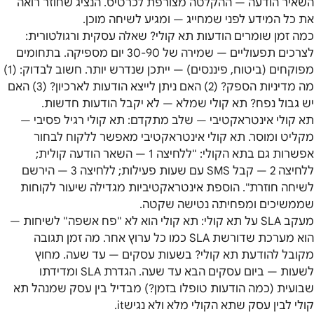
השאיר הודעה — ההקלטה מצורפת לכרטיס. הנציג שחוזר רואה
את כל המידע לפני שמחייג — ומגיע לשיחה מוכן.
כמה זמן שומרים הודעות תא קולי? שאלה עסקית ורגולטורית:
לצרכים תפעוליים — שמירה של 30-90 יום מספיקה. בתחומים
מפוקחים (ביטוח, פיננסים) — ייתכן שנדרש יותר. חשוב לבדוק: (1)
מה מדיניות הספק? (2) האם ניתן לייצא הודעות לארכיון? (3) האם
יש גבול נפח? תא קולי שמלא — לא יקבל הודעות חדשות.
תא קולי אינטראקטיבי — שלב מתקדם: תא קולי רגיל פסיבי —
מקליט ומוסר. תא קולי אינטראקטיבי מאפשר ללקוח לבחור
אפשרות גם בתא הקולי: "ללחיצה 1 — השאר הודעה קולית;
ללחיצה 2 — קבל SMS עם שעות פעילות; ללחיצה 3 — הירשם
לשיחה חוזרת". הוספת אינטראקטיביות מגדילה שיעור לקוחות
שממשיכים ומפחיתה נטישה שקטה.
מעקב SLA על תא קולי: תא קולי הוא לא "פח אשפה" לשיחות —
הוא מערכת שדורשת SLA כמו כל ערוץ אחר. מה זמן תגובה
מקובל להודעת תא קולי? בשעות עסקים — עד שעה. מחוץ
לשעות — ביום עסקים הבא עד שעה. הגדרת SLA ומדידתו
שבועית (כמה הודעות טופלו בזמן?) מבדיל בין עסק שמנהל תא
קולי לבין עסק שתא הקולי מלא ולא נגישit.