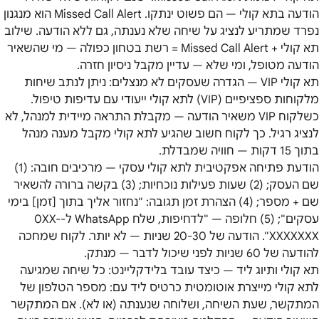
הודעה בתא קולי — הם פשוט ינתקו. Missed Call Alert הוא מנגנון
נפרד שמתריע לנציג על שיחה שלא נענתה, גם ללא הודעה. שילוב
תא קולי + Missed Call Alert = רשת בטחון כפולה — מי שהשאיר
הודעה מטופל, ומי שלא — עדיין מקבל ניסיון חזרה.
תא קולי VIP — הגדרה שעסקים לא מנצלים: ניתן לנתב שיחות
מלקוחות ספציפיים (VIP) לתא קולי ייעודי עם עדיפות טיפול.
כשלקוח VIP משאיר הודעה — מקבלת התראה מיידית למנהל, לא
לנציג רגיל. כך לקוח חשוב שהגיע לתא קולי מקבל מענה מנהל
בתוך 15 דקות — חוויה שמבדלת.
הודעת פתיחה אפקטיבית לתא קולי עסקי — מרכיבים חובה: (1)
שם העסק; (2) שעות פעילות נוכחיות; (3) בקשה ברורה להשאיר
שם + מספר; (4) הצהרת זמן תגובה: "נחזור אליך בתוך [זמן] בימי
עסקים"; (5) חלופה — "לדחיפות, שלח WhatsApp ל-0XX-
XXXXXXX". הודעה של 20-30 שניות — לא יותר. לקוח שמחכה
להודעה של 60 שניות לפני שיכול לדבר — מנתק.
תא קולי ותיוג ליד — כיצד עובד בלידקליינט: כל שיחה שמגיעה
לתא קולי מייצרת אוטומטית כרטיס ליד עם: מספר הטלפון של
המתקשר, שעת השיחה, ושלוחה שנענתה (או לא). אם המתקשר