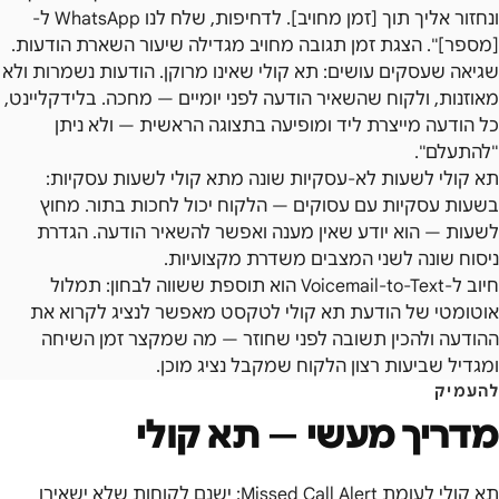
ונחזור אליך תוך [זמן מחויב]. לדחיפות, שלח לנו WhatsApp ל-
[מספר]". הצגת זמן תגובה מחויב מגדילה שיעור השארת הודעות.
שגיאה שעסקים עושים: תא קולי שאינו מרוקן. הודעות נשמרות ולא
מאוזנות, ולקוח שהשאיר הודעה לפני יומיים — מחכה. בלידקליינט,
כל הודעה מייצרת ליד ומופיעה בתצוגה הראשית — ולא ניתן
"להתעלם".
תא קולי לשעות לא-עסקיות שונה מתא קולי לשעות עסקיות:
בשעות עסקיות עם עסוקים — הלקוח יכול לחכות בתור. מחוץ
לשעות — הוא יודע שאין מענה ואפשר להשאיר הודעה. הגדרת
ניסוח שונה לשני המצבים משדרת מקצועיות.
חיוב ל-Voicemail-to-Text הוא תוספת ששווה לבחון: תמלול
אוטומטי של הודעת תא קולי לטקסט מאפשר לנציג לקרוא את
ההודעה ולהכין תשובה לפני שחוזר — מה שמקצר זמן השיחה
ומגדיל שביעות רצון הלקוח שמקבל נציג מוכן.
להעמיק
מדריך מעשי —
תא קולי
תא קולי לעומת Missed Call Alert: ישנם לקוחות שלא ישאירו