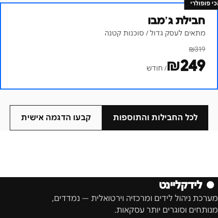
כי פופולרי
חבילת ג׳מבו
מתאים לעסק גדול / סוכנות קטנה
₪
319
₪
249
/ חודש
לכל החבילות והתוספות
קבעו הדגמה אישית
●
לידקליינט
מערכת ניהול לידים ומרכזיה וירטואלית — נמדדים,
מנותחים וסוגרים יותר עסקאות.