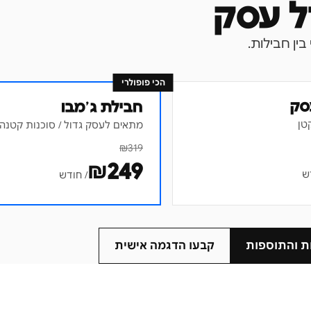
הכי פופולרי
סק
חבילת ג׳מבו
טן
מתאים לעסק גדול / סוכנות קטנה
₪
319
₪
249
ש
/ חודש
ת והתוספות
קבעו הדגמה אישית