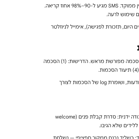
שיעורי פתיחה לאימייל שיווקי בישראל נעים סביב 20–30% בקמפיין ממוקד. SMS מגיע ל-90–98% אחוז קריאה.
(מבצע שמסתיים היום, תזכורת לפגישה), אימייל לניוזלטר
תיקון 40 לחוק התקשורת (2008) אוסר שליחת דיוור מסחרי ללא הסכמה מפורשת מראש. הדרישות: (1) הסכמה
מערכת דיוור טובה מוודאת אוטומטית שמי שהוסר לא יקבל שוב הודעות, ושומרת log של הסכמות לצורך
אוטומציה מאפשרת לשלוח את ההודעה הנכונה בזמן הנכון, ללא עבודה ידנית: סדרת קבלת פנים (welcome
יית דיוור SMS/אימייל לשלב הליד: כשליד נכנס ממקור ספציפי — נשלחת