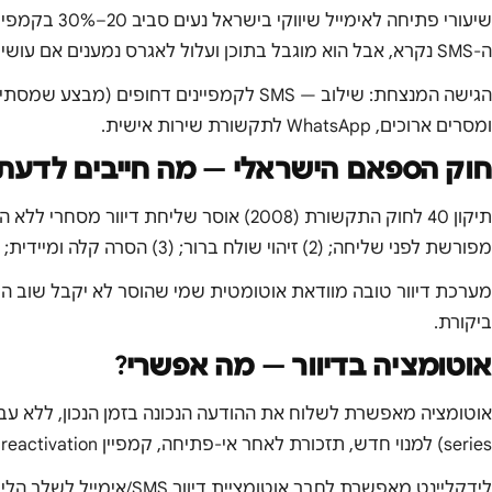
ה-SMS נקרא, אבל הוא מוגבל בתוכן ועלול לאגרס נמענים אם עושים שימוש לרעה.
הגישה המנצחת: שילוב — SMS לקמפיינים דחופים 
ומסרים ארוכים, WhatsApp לתקשורת שירות אישית.
חוק הספאם הישראלי — מה חייבים לדעת
מפורשת לפני שליחה; (2) זיהוי שולח ברור; (3) הסרה קלה ומיידית; (4) תיעוד הסכמות.
ביקורת.
אוטומציה בדיוור — מה אפשרי?
series) למנוי חדש, תזכורת לאחר אי-פתיחה, קמפיין reactivation ללידים שלא הגיבו.
לידקליינט מאפשרת לחבר אוטומצ