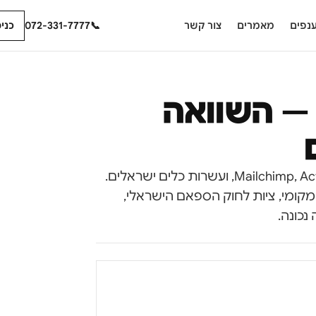
נפים
מאמרים
צור קשר
📞
072-331-7777
כני
— השוואה
שוק מערכות הדיוור עמוס בכלים — Mailchimp, ActiveCampaign, Klaviyo, ועשרות כלים ישראלים.
בל לעסקים ישראלים יש צרכים ייחודיים: עברית RTL, SMS מקומי, ציות לחוק הספאם הישראלי,
נכונה.