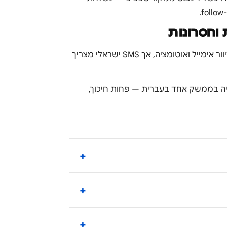
 וחסרונות
כלים גלובליים (Mailchimp, ActiveCampaign, Klaviyo): חזקים בדיוור אימייל ואוטומציה, אך SMS ישראלי מצריך
 לידים + מרכזייה בממשק אחד בעברית — פחות חיכוך,