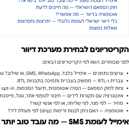
אימייל לעומת SMS — מה עובד טוב יותר בישראל?
חוק הספאם הישראלי — מה חייבים לדעת
אוטומציה בדיוור — מה אפשרי?
כלי דיוור ישראלי לעומת גלובלי — יתרונות וחסרונות
שאלות נפוצות
הקריטריונים לבחירת מערכת דיוור
לפני שבוחרים, השוו לפי הקריטריונים הבאים:
ערוצים נתמכים — אימייל בלבד, SMS, WhatsApp, או שילוב? עסקים ישראלים נהנים מ-SMS גבוה-קריאה.
עברית ו-RTL — ממשק בעברית ותמיכה בתבניות RTL.
ציות לחוק הספאם — הסרה אוטומטית, תיעוד הסכמות, double opt-in.
אינטגרציה עם מקורות לידים — חיבור לטפסי אתר, גוגל, פייסבוק, RM
מחיר — לפי מנוי, לפי שליחה, או לפי אנשי קשר?
אוטומציה — האם ניתן לבנות זרימות (drip) לפי פעולת ליד?
אימייל לעומת SMS — מה עובד טוב יותר בישראל?