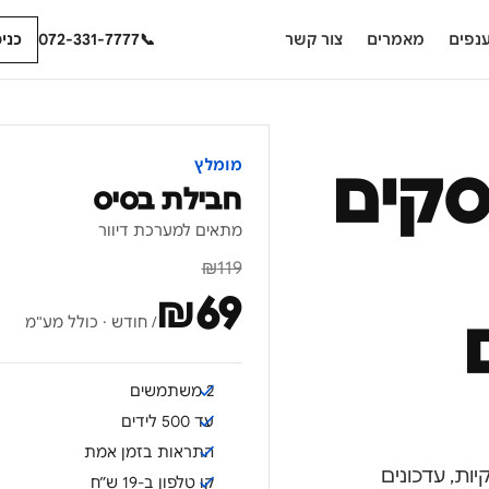
נפים
מאמרים
צור קשר
📞
072-331-7777
כני
מומלץ
סקים
חבילת בסיס
מתאים למערכת דיוור
₪
119
₪
69
/ חודש · כולל מע"מ
2 משתמשים
עד 500 לידים
התראות בזמן אמת
ות, עדכונים
קו טלפון ב-19 ש״ח