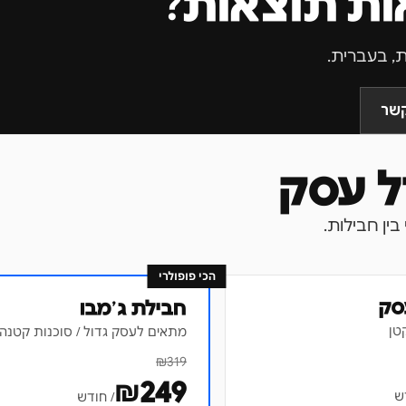
ות תוצאות?
קשר
הכי פופולרי
סק
חבילת ג׳מבו
טן
מתאים לעסק גדול / סוכנות קטנה
₪
319
₪
249
ש
/ חודש