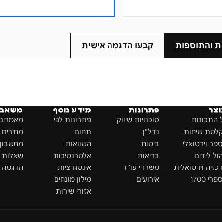
ת והתוספות
קבעו הדגמה אישית
צר
פתרונות
מידע נוסף
משאבי
 התכונות
סוכנויות שיווק
פתרונות לפי
מאמרים 
לטת שיחות
נדל"ן
תחום
מחירים
פר וירטואלי
ביטוח
השוואות
מחשבון ROI
הול לידים
בריאות
אלטרנטיבות
שאלות נ
כזיה וירטואלית
משרדי עו"ד
אינטגרציות
הדגמה א
רי 1700
אירועים
מילון מונחים
אזורי שירות