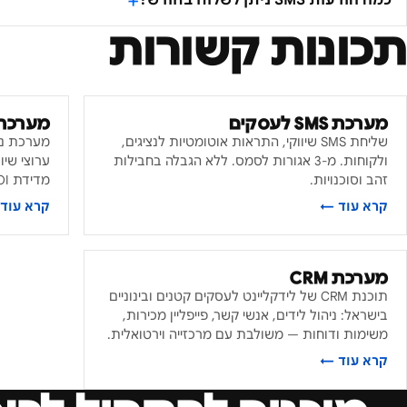
כמה הודעות SMS ניתן לשלוח בחודש?
תכונות קשורות
מערכת SMS לעסקים
מערכת 
שליחת SMS שיווקי, התראות אוטומטיות לנציגים,
מערכת ניה
ולקוחות. מ-3 אגורות לסמס. ללא הגבלה בחבילות
ערוצי שיו
זהב וסוכנויות.
מדידת ROI. תמיכה בעברית, ללא התחייבות.
קרא עוד ←
קרא עוד
מערכת CRM
תוכנת CRM של לידקליינט לעסקים קטנים ובינוניים
בישראל: ניהול לידים, אנשי קשר, פייפליין מכירות,
משימות ודוחות — משולבת עם מרכזייה וירטואלית.
קרא עוד ←