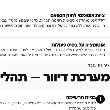
ציות אוטומטי לחוק הספאם
לידקליינט מנהלת אוטומטית רשימת הסרות: כל מי שביקש להסיר עצמו 
הודעה נוספת, ללא צורך בניהול ידני ובהתאם לדרישות חוק התקשורת ה
אוטומציה על בסיס פעולות
הגדר: 'אם ליד לא ענו עליו 3 ימים — שלח SMS'. או: 'לאחר
מייל ברכה'. האוטומציה חוסכת עבודה חוזרת ומגדילה את שיעור ה-engagement.
איך זה עובד
מערכת דיוור
— תהליך
בניית הרשימה
1
לידים מגיעים אוטומטית ממקורות שונים (טפסים, שיחות, ייבוא) ומס
סגמנטים שהגדרת.