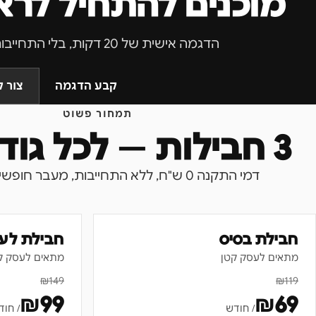
מוכנים להתחיל לרא
הדגמה אישית של 20 דקות, בלי התחייבות, בעברית.
קבע הדגמה
צור 
תמחור פשוט
3 חבילות — לכל גודל עסק
דמי התקנה 0 ש"ח, ללא התחייבות, מעבר חופשי בין חבילות.
חבילת בסיס
חבילת לע
מתאים לעסק קטן
מתאים לעסק ק
₪
149
₪
119
₪
99
₪
69
/ חודש
/ חוד