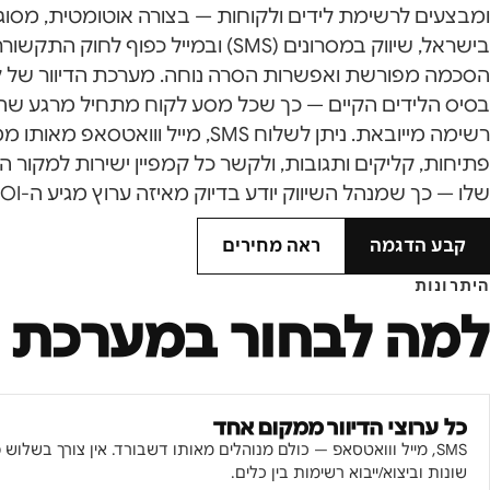
ומבצעים לרשימת לידים ולקוחות — בצורה אוטומטית, מסוג
בישראל, שיווק במסרונים (SMS) ובמייל כפוף 
הסכמה מפורשת ואפשרות הסרה נוחה. מערכת הדיוור של ליד
בסיס הלידים הקיים — כך שכל מסע לקוח מתחיל מרגע שהלי
רשימה מייובאת. ניתן לשלוח SMS, מייל וווא
פתיחות, קליקים ותגובות, ולקשר כל קמפיין ישירות למקור ה
שלו — כך שמנהל השיווק יודע בדיוק מאיזה ערוץ מגיע ה-ROI הטוב ביותר.
קבע הדגמה
ראה מחירים
היתרונות
למה לבחור ב
מערכת ד
כל ערוצי הדיוור ממקום אחד
SMS, מייל ווואטסאפ — כולם מנוהלים מאותו דשבורד. אין צורך בשלוש
שונות וביצוא/ייבוא רשימות בין כלים.