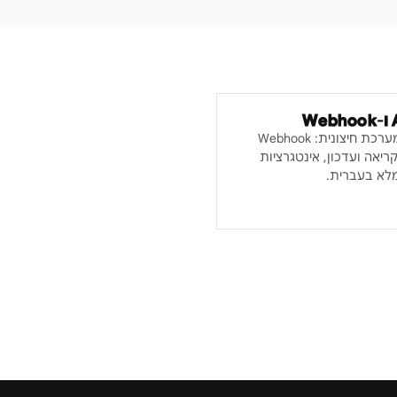
חיבור לידקליינט לכל מערכת חיצונית: Webhook
רת לידים, API לקריאה ועדכון, אינטגרציות