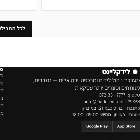
לכל החבילו
מו
●
לידקליינט
כל
מערכת ניהול לידים ומרכזיה וירטואלית — נמדדים,
הק
מנותחים וסוגרים יותר עסקאות.
מס
טלפון:
072-331-7777
ני
אימייל:
info@leadclient.net
מר
כתובת:
בר כוכבא 21
,
בני ברק
מספ
שעות:
ראשון–חמישי 09:00–18:00
Google Play
App Store