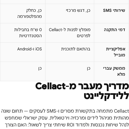
שירותי SMS
כן, דגש מרכזי
כן, כחלק
מהפלטפורמה
דמי התקנה
מומלץ לפנות ל-Cellact
0 ש"ח בחבילות
לפרטים
הסטנדרטיות
אפליקציית
בהתאם לתוכנית
iOS ו-Android
מובייל
ממשק עברי
כן
כן
מלא
מדריך מעבר מ-
Cellact
ללידקליינט
Cellact מתמחה בתקשורת מסרים ו-SMS לעסקים — תחום שונה
מהותית מניהול לידים ומרכזיה וירטואלית. עסק ישראלי שמחפש
לנהל שיחות נכנסות ולמדוד ROI שיחתי צריך לשאול: האם הצורך