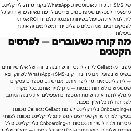
של SMS, תזכורות אוטומטיות, WhatsApp בקנה מידה. לידקליינט
מתאימה לעסקים שמפרסמים וצריכים לדעת מאיזה ערוץ הגיע כל
ליד, לנהל את הטיפול בשיחות הנכנסות ולמדוד ROI אמיתי.
לעסקים רבים, שני הכלים פועלים יחד ומשלימים זה את זה
ביעילות.
מה קורה כשעוברים — לפרטים
הקטנים
מעבר מ-Cellact ללידקליינט דורש הבנה ברורה של אילו שירותים
בשימוש בפועל: אם מדובר רק ב-SMS ו-WhatsApp לשיווק יוצא
— לידקליינט אינה מחליפה אותם. אם יש גם מספרים עסקיים
שמשמשים לשיחות נכנסות — ניתן לנייד אותם. בכל מקרה,
מומלץ לתעד את רשימת המספרים הפעילים ואת מבנה הניתוב
לפני תחילת כל הליך מעבר.
ה-Onboarding בלידקליינט לעומת Cellact: Cellact מכוונת
בעיקר לצוותי שיווק שמריצים קמפיינים; לידקליינט מכוונת לצוותי
מכירות ולניהול שיחות נכנסות. ה-Onboarding בלידקליינט כולל
הגדרת שלוחות, חוקי ניתוב ו-DNI עבור כל קמפיין — תהליך שלרוב