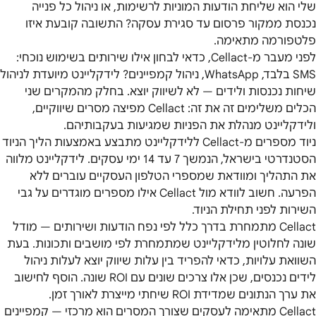
שלי הוא שליחת הודעות המוניות לרשימות, או ניהול כל פנייה
נכנסת ממקור פרסום עד סגירת עסקה? התשובה קובעת איזו
פלטפורמה מתאימה.
לפני מעבר מ-Cellact, כדאי לבחון אילו שירותים בשימוש נוכחי:
SMS בלבד, WhatsApp, ניהול קמפיינים? לידקליינט מיועדת לניהול
שיחות נכנסות ולידים — לא לשיווק יוצא. בחלק מהמקרים שני
הכלים משלימים זה את זה: Cellact מפיצה מסרים שיווקיים,
ולידקליינט מנהלת את הפניות שמגיעות בעקבותיהם.
ניוד מספרים מ-Cellact ללידקליינט מתבצע באמצעות הליך הניוד
הסטנדרטי בישראל, הנמשך 7 עד 14 ימי עסקים. לידקליינט מלווה
את התהליך ומוודאת שמספרי הטלפון העסקיים עוברים ללא
הפרעה. חשוב לוודא מול Cellact אילו מספרים מוגדרים על גבי
השירות לפני תחילת הניוד.
Cellact מתמחרת בדרך כלל לפי נפח הודעות ושירותים — מודל
שונה לחלוטין מלידקליינט שמתמחרת לפי מושבים ותכונות. בעת
השוואת עלויות, כדאי להפריד בין עלות שיווק יוצא לעלות ניהול
לידים נכנסים, שכן אלו צרכים שונים עם ROI שונה. הוסף לחישוב
את ערך הנתונים שמדידת ROI שיחתי מייצרת לאורך זמן.
Cellact מתאימה לעסקים שצורך המסרים הוא מרכזי — קמפיינים