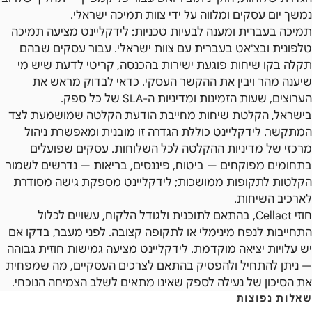
נמשך יום עסקים ומלווה על ידי צוות תמיכה ישראלי.
תמיכה בעברית ומענה לבעיות טכניות: לידקליינט מציעה תמיכה
טלפונית ובצ'אט בעברית עם צוות ישראלי. עבור עסקים שבהם
תקלה בקו שיחות פוגעת ישירות בהכנסה, קריטי לדעת שיש מי
שיענה מהר ויבין את ההקשר העסקי. כדאי לבדוק מראש את
הערוצים, שעות הזמינות ומדיניות ה-SLA של כל ספק.
בישראל, הקלטת שיחות מחייבת הודעת הקלטה שמושמעת לצד
המתקשר. לידקליינט כוללת הגדרה זו מובנית ומאפשרת ניהול
מרכזי של מדיניות ההקלטה לכל השלוחות. עסקים שפועלים
בתחומים מפוקחים — ביטוח, פיננסים, בריאות — נדרשים לשמור
הקלטות לתקופות ממושכות; לידקליינט מספקת גישה מסודרת
לארכיב השיחות.
חוזי Cellact, בהתאם לתוכנית ולגודל הלקוח, עשויים לכלול
התחייבות לנפח מינימלי או לתקופה קצובה. לפני מעבר, בדקו אם
יש עלויות יציאה מוקדמת. לידקליינט מציעה גמישות חוזית גבוהה
— ניתן להתחיל ולהפסיק בהתאם לצרכים העסקיים, מה שמפחית
את הסיכון של נעילה לספק שאינו מתאים לשלב הצמיחה הנוכחי.
שאלות נפוצות