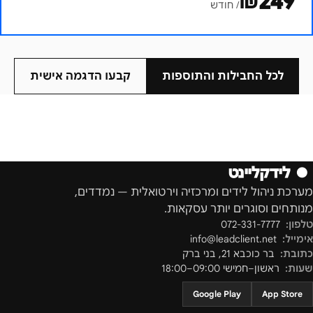
₪
249
/ חודש
לכל החבילות והתוספות
קבעו הדגמה אישית
●
לידקליינט
מערכת ניהול לידים ומרכזיה וירטואלית — נמדדים,
מנותחים וסוגרים יותר עסקאות.
טלפון:
072-331-7777
אימייל:
info@leadclient.net
כתובת:
בר כוכבא 21
,
בני ברק
שעות:
ראשון–חמישי 09:00–18:00
Google Play
App Store