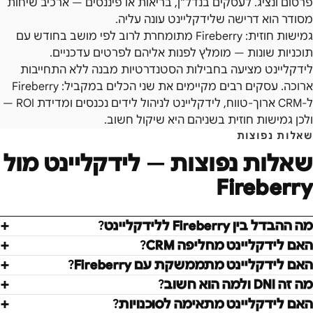
פרסום ונציג. לעסקים בנדל"ן, בריאות או פיננסים — ארכיב שיחות
מסודר הוא דרישה שלידקליינט עונה עליה.
גמישות חוזית: Fireberry מתומחרת לרוב לפי מושב בחודש עם
תוכניות שונות — מומלץ לפנות אליהם לפרטים עדכניים.
לידקליינט מציעה בחבילות הסטנדרטיות מבנה ללא התחייבות
ארוכה. עסקים רבים מקיימים את שני הכלים במקביל: Fireberry
ל-CRM ארוך-טווח, לידקליינט לניהול לידים נכנסים ומדידת ROI —
ולכן גמישות חוזית בשניהם היא שיקול חשוב.
שאלות נפוצות
שאלות נפוצות — לידקליינט מול
Fireberry
מה ההבדל בין Fireberry ללידקליינט?
האם לידקליינט מחליפה CRM?
האם לידקליינט מתממשקת עם Fireberry?
מה זה DNI ולמה הוא חשוב?
האם לידקליינט מתאימה לסוכנויות?