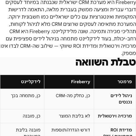
Fireberry היא מערכת CRM ישראלית שנבנתה במיוחד לעסקים
דוברי עברית ומציעה ממשק בעברית מלאה, התאמה לדרישות
המקומיות ואינטגרציות עם כלים ישראליים כמו חשבונית ירוקה.
המערכת מתאימה לעסקים שרוצים CRM מלא לניהול לקוחות,
תהליכי מכירה ותמיכה. שונה מלידקליינט: Fireberry היא CRM
רחב-יכולת, בעוד לידקליינט מתמחה בניהול לידים ספציפית עם
מרכזיה וירטואלית ומדידת ROI שיווקי — שילוב שה-CRM לבדו אינו
מספק.
טבלת השוואה
פרמטר
Fireberry
לידקליינט
ניהול לידים
כן, כחלק מה-CRM
כן, מתמחה בכך
נכנסים
מרכזיה וירטואלית
לא בליבת המוצר
כן, מובנה
מדידת ROI
דורש הגדרה/תוספות
מובנה בליבת