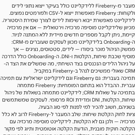
מעבר מ-Fireberry ללידקליינט כולל בעיקר ייצוא נתוני לידים
ולקוחות: Fireberry מאפשרת ייצוא ל-CSV ולפורמטים נפוצים.
לידקליינט מאפשרת ייבוא רשימות לידים לצורך שמירת היסטוריה.
מכיוון שלידקליינט מוסיפה מרכזיה וירטואלית — אם אין מרכזיה
קיימת, ניתן לקבל מספרים חדשים מיידית ללא המתנה לניוד.
ה-Onboarding בלידקליינט מכוון לעסקים שעוברים מ-CRM:
ממשק הניהול מוכר ביסודו — לידים, סטטוסים, נציגים — אך
מוסיף שכבת שיחות, הקלטות ו-DNI. ה-Onboarding כולל הדרכה
על ניהול הלידים הנכנסים בצד השיחתי, מה שמשלים את הצד ה-
CRM שאולי ממשיכים לנהל ב-Fireberry במקביל.
תמיכה בעברית: גם Fireberry וגם לידקליינט ישראליות עם תמיכה
עברית. ההבדל הוא בתחום המומחיות: Fireberry מתמחה
בתמיכה על שאלות CRM; לידקליינט מתמחה בשאלות של ניהול
שיחות, הקלטות, DNI ומדידת ROI פרסומי. לעסקים שמשתמשים
בשניהם, חשוב להכיר למי לפנות לפי סוג הבעיה.
ציות לחוק הקלטת שיחות: שלב המעבר ל-Fireberry לרוב לא כלל
מרכזיה — ולכן גם לא הקלטות. לידקליינט מוסיפה מרכזיה עם
הקלטה חוקית מובנית, הודעת הקלטה אוטומטית ותיוג לפי מקור