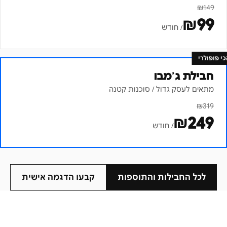
₪
149
₪
99
/ חודש
כי פופולרי
חבילת ג׳מבו
מתאים לעסק גדול / סוכנות קטנה
₪
319
₪
249
/ חודש
לכל החבילות והתוספות
קבעו הדגמה אישית