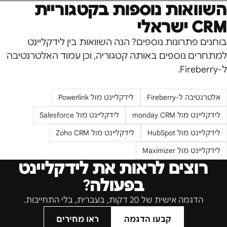
השוואות נוספות בקטגוריית
CRM ישראלי
בוחנים פתרונות נוספים? הנה השוואות בין לידקליינט
למתחרים נוספים באותה קטגוריה, וכן עמוד האלטרנטיבה
ל-
Fireberry
.
אלטרנטיבה ל-
Fireberry
לידקליינט מול
Powerlink
לידקליינט מול
monday CRM
לידקליינט מול
Salesforce
לידקליינט מול
HubSpot
לידקליינט מול
Zoho CRM
לידקליינט מול
Maximizer
רוצים לראות את לידקליינט
בפעולה?
הדגמה אישית של 20 דקות, בעברית, בלי התחייבות.
קבעו הדגמה
ראו מחירים