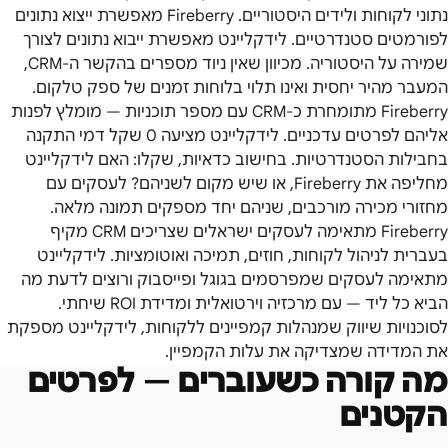
נתוני לקוחות ולידים היסטוריים. Fireberry מאפשרת ייצוא נתונים
לפורמטים סטנדרטיים. לידקליינט מאפשרת ייבוא נתונים לצורך
שמירה על היסטוריה. מכיוון שאין ניוד מספרים בהקשר ה-CRM,
המעבר מהיר יחסית ואינו תלוי בלוחות זמנים של ספק טלקום.
Fireberry מתומחרת כ-CRM עם מספר תוכניות — מומלץ לפנות
אליהם לפרטים עדכניים. לידקליינט מציעה 0 שקל דמי התקנה
בחבילות הסטנדרטיות. בחישוב כדאיות, שקלו: האם לידקליינט
מחליפה את Fireberry, או שיש מקום לשניהם? לעסקים עם
מחזורי מכירה מורכבים, שניהם יחד מספקים תמונה מלאה.
Fireberry מתאימה לעסקים ישראלים שצריכים CRM מקיף
בעברית לניהול לקוחות, חוזים, תמיכה ואוטומציות. לידקליינט
מתאימה לעסקים שמפרסמים בגוגל ופייסבוק ורוצים לדעת מה
הביא כל ליד — עם מרכזיה וירטואלית ומדידת ROI שיחתי.
לסוכנויות שיווק שמנהלות קמפיינים ללקוחות, לידקליינט מספקת
את המדידה שמצדיקה את עלות הקמפיין.
מה קורה כשעוברים — לפרטים
הקטנים