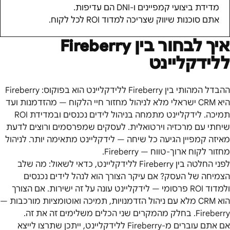
מדידת ביצועי קמפיינים ו-DNI הם עדיפות.
אתם סוכנות שיווק שצריכה למדוד ROI לכל לקוח.
איך לבחור בין
Fireberry
ללידקליינט
ההבדל המהותי בין Fireberry ללידקליינט הוא בפוקוס: Fireberry
היא CRM ישראלי מלא לניהול מחזור חיי הלקוח — מהזדמנות ועד
תמיכה. לידקליינט מתמחה בניהול לידים נכנסים ובמדידת ROI
שיחתי עם מרכזיה וירטואלית. לעסקים שמפרסמים ורוצים לדעת
מאיזה קמפיין הגיעה כל שיחה — לידקליינט מתאימה יותר. לניהול
מחזור לקוח ארוך-טווח — Fireberry.
לפני החלטה בין Fireberry ללידקליינט, כדאי לשאול: מה שלב
הצמיחה של העסק? אם עיקר הצורך הוא לנהל לידים נכנסים
ולמדוד ROI פרסומי — לידקליינט עונה על זה ישירות. אם הצורך
הוא CRM מלא עם ניהול הזדמנויות, תמיכה ואוטומציות מורכבות —
Fireberry. בחלק מהמקרים שני הכלים משלימים זה את זה.
אם אתם עוברים מ-Fireberry ללידקליינט, ייתכן שתרצו לייצא