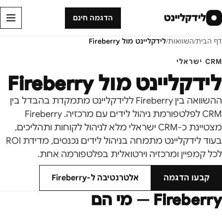
לידקליינט
●
הדגמה חינם
דף הבית
/
השוואות
/
לידקליינט מול
Fireberry
CRM ישראלי
לידקליינט מול
Fireberry
ההשוואה בין Fireberry ללידקליינט מתמקדת בהבדל בין
CRM לפלטפורמת ניהול לידים עם מרכזיה. Fireberry
מצטיינת כ-CRM ישראלי מלא לניהול לקוחות ותהליכים,
בעוד לידקליינט מתמחה בניהול לידים נכנסים, מדידת ROI
לכל קמפיין ומרכזיה וירטואלית בפלטפורמה אחת.
קבעו הדגמה
אלטרנטיבה ל-
Fireberry
Fireberry
— מי הם