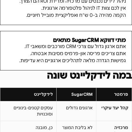
ניהול לידים נכנסים עם מרכזיה ומדידת ROI הם הצורך.
אין לכם צוות IT לניהול פלטפורמה ארגונית.
הקמה מהירה ב-0 ש"ח ואפליקציית מובייל חיוניים.
מתי דווקא
SugarCRM
מתאים
אתם ארגון גדול עם צרכי CRM מורכבים ומשאבי IT.
אתם צריכים פריסה און-פרמיס מסיבות אבטחה.
גמישות הגדרה מלאה לתהליכים ארגוניים היא עדיפות.
במה לידקליינט שונה
פרמטר
SugarCRM
לידקליינט
קהל יעד עיקרי
ארגונים גדולים
עסקים קטנים-בינוניים
וסוכנויות
מרכזיה
לא בליבת המוצר
כן, מובנה