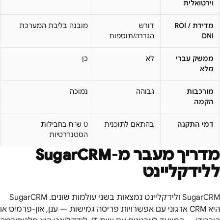
וירטואלית
מדידת ROI /
דורש
מובנה בליבת המערכת
DNI
הגדרה/תוספות
ממשק עברי
לא
כן
מלא
מורכבות
גבוהה
נמוכה
הקמה
דמי התקנה
בהתאם לתוכנית
0 ש"ח בחבילות
הסטנדרטיות
מדריך מעבר מ-
SugarCRM
ללידקליינט
SugarCRM ולידקליינט נמצאות בשני עולמות שונים. SugarCRM
היא CRM ארגוני עם אפשרויות פריסה גמישות — ענן, און-פרמיס או