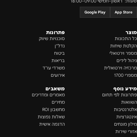
שעות:
ראשון–חמישי 09:00–18:00
Google Play
App Store
מוצר
פתרונות
כל התכונות
סוכנויות שיווק
הקלטת שיחות
נדל"ן
מספר וירטואלי
ביטוח
ניהול לידים
בריאות
מרכזיה וירטואלית
משרדי עו"ד
מספרי 1700
אירועים
מידע נוסף
משאבים
פתרונות לפי תחום
מאמרים ומדריכים
השוואות
מחירים
אלטרנטיבות
מחשבון ROI
אינטגרציות
שאלות נפוצות
מילון מונחים
הדגמה אישית
אזורי שירות