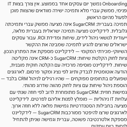
Onboarding נמשך יום עסקים אחד בממוצע. אין צורך בצוות IT
פנימי, ממשק עברי מלא ותמיכה ישירה מוודאים שהצוות מוכן
לפעול מהיום הראשון.
תמיכה בעברית: SugarCRM אינה מציעה ממשק עברי ותמיכתה
גלובלית. לידקליינט מציעה תמיכה ישראלית בעברית מלאה,
ייעודית לנושאי ניהול לידים, שיחות ומדידת ROI. עבור עסקים
ישראלים שרוצים להגיע לתמיכה שמבינה את ההקשר
השיווקי-מכירתי המקומי — לידקליינט מספקת את הפתרון הנכון.
ציות לחוק הקלטת שיחות: SugarCRM כ-CRM אינה מקליטה
שיחות. לידקליינט מוסיפה מרכזיה עם הקלטה חוקית מובנית,
הודעה אוטומטית לנבדק ותיוג לפי נציג ומקור פרסום. לארגונים
שפועלים בתחומים מפוקחים — שהיו רגילים לניהול CRM בלבד —
הוספת ניהול שיחות עם ציות לחוק מהווה שדרוג מהותי.
גמישות חוזית: SugarCRM מתומחרת לרוב לפי חוזה שנתי עם
עלויות IT ניהוליות — מומלץ לפנות אליהם לפרטים. לידקליינט
מציעה בחבילות הסטנדרטיות גמישות מלאה ללא חוזה ארוך.
לארגונים שרצו להיפטר ממורכבות SugarCRM — לידקליינט
מספקת אלטרנטיבה פשוטה, עברית וגמישה שניתן להתחיל
לנסות ביום עסקים.