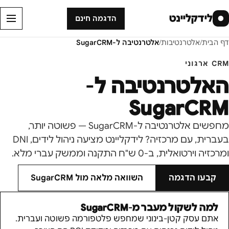
לידקליינט
●
הדגמה חינם
דף הבית
/
אלטרנטיבות
/
אלטרנטיבה ל-
SugarCRM
CRM ארגוני
האלטרנטיבה ל-
SugarCRM
מחפשים אלטרנטיבה ל-SugarCRM — פשוטה יותר,
בעברית, עם מרכזיה? לידקליינט מציעה ניהול לידים, DNI
ומרכזיה וירטואלית, ב-0 ש"ח התקנה וממשק עברי מלא.
קבעו הדגמה
השוואה מלאה מול
SugarCRM
למה לשקול מעבר מ-
SugarCRM
אתם עסק קטן-בינוני שמחפש פלטפורמה פשוטה ועברית.