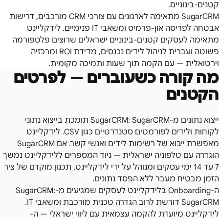
קטנים-בינוניים.
SugarCRM מתאימה לארגונים עם צורכי CRM מורכבים, דרישות
אבטחה לפריסה און-פרמיס ומשאבי IT פנימיים. לידקליינט
מתאימה לעסקים קטנים-בינוניים ישראלים שרוצים פלטפורמה
פשוטה ועברית לניהול לידים נכנסים, מדידת ROI ומרכזיה
וירטואלית — עם הקמה תוך שעות ותמיכה מקומית.
מה קורה כשעוברים — לפרטים
הקטנים
ייצוא נתונים מ-SugarCRM: SugarCRM תומכת בייצוא נתוני
לקוחות ולידים לפורמטים סטנדרטיים כגון CSV. לידקליינט
מאפשרת ייבוא של רשימות לידים ואנשי קשר. אם SugarCRM
הוגדרה עם טלפוניה ישראלית — ניוד המספרים ללידקליינט נמשך
7 עד 14 ימי עסקים ומנוהל על ידי לידקליינט. תכנון מוקדם של ציר
הזמן מבטיח מעבר ללא הפסד נתונים.
ה-Onboarding בלידקליינט לעסקים שמגיעים מ-SugarCRM:
SugarCRM דורשת לרוב הגדרה טכנית מורכבת ומשאבי IT.
לידקליינט מיועדת להקמה עצמאית עם ליווי ישראלי — ה-