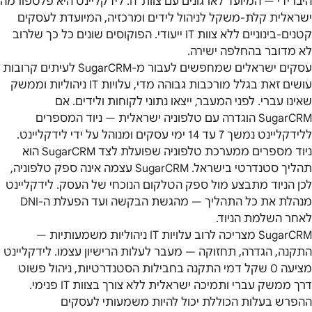
היברידי — המיועד לארגונים עם צוות IT. לידקליינט היא פלטפורמה
ישראלית קלת-משקל לניהול לידים ומרכזיה, המיועדת לעסקים
קטנים-בינוניים ללא צוות IT ייעודי. הפוקוסים שונים כל כך שלרוב
לא מדובר בהחלפה ישירה.
עסקים ישראלים שמחפשים לעבור מ-SugarCRM לעיתים קרובות
עושים זאת בגלל מורכבות גבוהה מדי, עלויות IT ניהוליות וממשק
שאינו עברי. לפני המעבר, ייצאו נתוני לקוחות ולידים. אם
SugarCRM הוגדרה עם טלפוניה ישראלית — ניוד המספרים
ללידקליינט נמשך 7 עד 14 ימי עסקים ומנוהל על ידי לידקליינט.
ניוד מספרים ממערכת טלפוניה שפועלת לצד SugarCRM הוא
תהליך סטנדרטי בישראל. SugarCRM עצמה אינה ספק טלפוניה,
לכן הניוד מתבצע מול ספק הטלקום הנוכחי של העסק. לידקליינט
מנהלת את כל התהליך — מהגשת הבקשה ועד הפעלת ה-DNI
לאחר השלמת הניוד.
SugarCRM מצריכה לרוב עלויות IT ניהוליות משמעותיות —
התקנה, הגדרה, תחזוקה — מעבר לעלות הרישיון עצמו. לידקליינט
מציעה 0 שקל דמי התקנה בחבילות הסטנדרטיות, ניהול פשוט
דרך ממשק עברי ותמיכה ישראלית ללא צורך בצוות IT פנימי.
ההפרש בעלות הכוללת יכול להיות משמעותי לעסקים