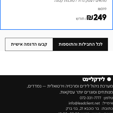
מתאים לעסק גדול / סוכנות קטנה
₪
319
₪
249
/ חודש
לכל החבילות והתוספות
קבעו הדגמה אישית
●
לידקליינט
מערכת ניהול לידים ומרכזיה וירטואלית — נמדדים,
מנותחים וסוגרים יותר עסקאות.
טלפון:
072-331-7777
אימייל:
info@leadclient.net
כתובת:
בר כוכבא 21
,
בני ברק